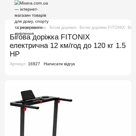
Спорт і фітнес
Бігові доріжки
Бігові доріжки FITONIX
Біг
Бігова доріжка FITONIX
електрична 12 км/год до 120 кг 1.5
HP
Артикул:
16927
Написати відгук