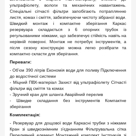
ультрафіолету, вологи та механічних навантажень.
Спеціальні сітчасті фільтри запобігають потраплянню
листя, комах і сміття, забезпечуючи чистоту зібраної води.
Швидкий монтаж і компактне зберігання Каркас
резервуара складається з 6 опорних трубок із
регульованими ніжками, що забезпечує стійкість навіть на
нерівній поверхні. Монтаж не потребує інструментів, а
після сезону конструкцію можна легко розібрати та
компактно скласти для зберігання.
Переваги:
- Об’єм 390 літрів Економія води для поливу Підключення
до водостічної системи
- Міцний ПВХ-матеріал Захист від ультрафіолету Сітчасті
фільтри від сміття та комах
- Зручний кран для шланга Аварійний перелив
- Швидке складання без інструментів Компактне
зберігання
Комплектація:
- Резервуар для дощової води Каркасні трубки з ніжками
Кран зі швидкознімним з’єднанням Фільтрувальна сітка
Переливний елемент Монтажний комплект Інструкція зі