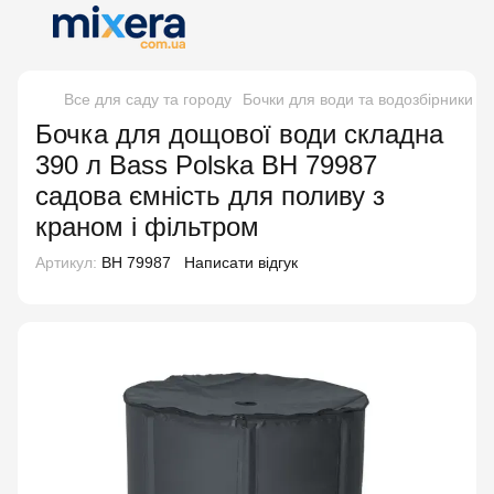
Все для саду та городу
Бочки для води та водозбірники
Б
Бочка для дощової води складна
390 л Bass Polska BH 79987
садова ємність для поливу з
краном і фільтром
Артикул:
BH 79987
Написати відгук