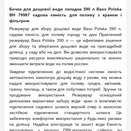
Бочка для дощової води складна 390 л Bass Polska
BH 79987 садова ємність для поливу з краном і
фільтром
Резервуар для збору дощової води Bass Polska 390 л,
садова ємність для поливу городу та дачі Практичний
резервуар Bass Polska 390 л — це ефективне рішення
для збору та зберігання дощової води на присадибній
ділянці, у саду або на дачі. Він дозволяє використовувати
природні ресурси максимально раціонально та значно
зменшити витрати води на полив рослин.
Завдяки підключенню до водостічної системи ємність
автоматично накопичує дощову воду з ринви, яку можна
надалі використовувати для поливу грядок, квітників,
газону, теплиць, а також для побутових потреб. Зручне та
продумане використання Резервуар оснащений
декількома варіантами забору води: кран із можливістю
підключення садового шланга верхній отвір із захисною
застібкою підключення стандартного шланга Це
забезпечує комфортне використання у будь-яких умовах
на ділянці. Надійна конструкція та захист води Ємність
виготовлена з міцного ПВХ-матеріалу, стійкого до