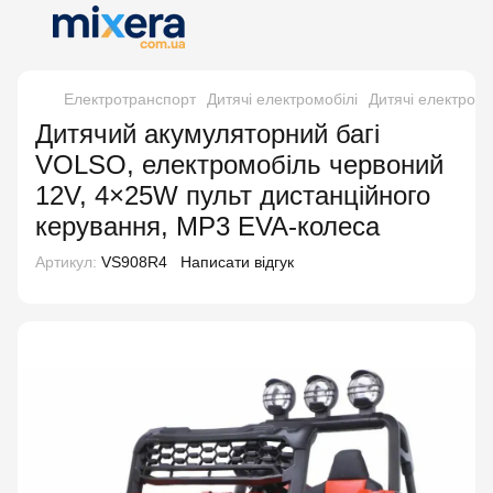
Електротранспорт
Дитячі електромобілі
Дитячі електром
Дитячий акумуляторний багі
VOLSO, електромобіль червоний
12V, 4×25W пульт дистанційного
керування, MP3 EVA-колеса
Артикул:
VS908R4
Написати відгук