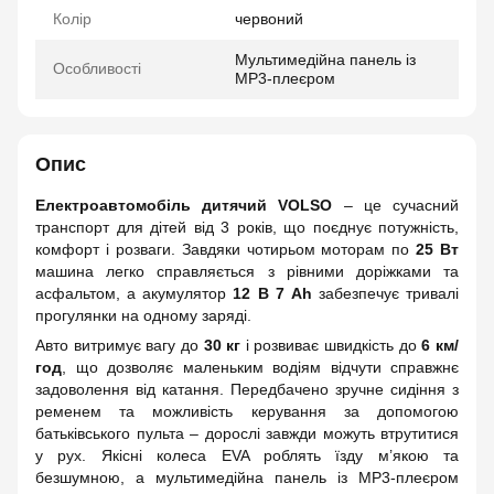
Колір
червоний
Мультимедійна панель із
Особливості
MP3-плеєром
Опис
Електроавтомобіль дитячий VOLSO
– це сучасний
транспорт для дітей від 3 років, що поєднує потужність,
комфорт і розваги. Завдяки чотирьом моторам по
25 Вт
машина легко справляється з рівними доріжками та
асфальтом, а акумулятор
12 В 7 Ah
забезпечує тривалі
прогулянки на одному заряді.
Авто витримує вагу до
30 кг
і розвиває швидкість до
6 км/
год
, що дозволяє маленьким водіям відчути справжнє
задоволення від катання. Передбачено зручне сидіння з
ременем та можливість керування за допомогою
батьківського пульта – дорослі завжди можуть втрутитися
у рух. Якісні колеса EVA роблять їзду м’якою та
безшумною, а мультимедійна панель із MP3-плеєром