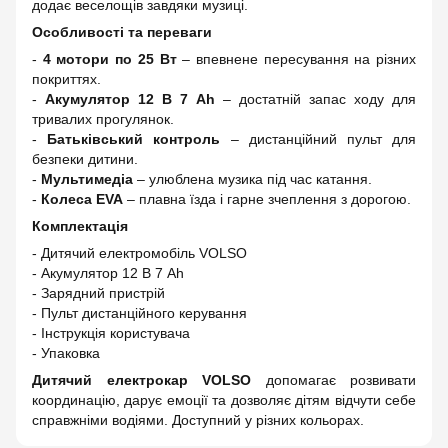
додає веселощів завдяки музиці.
Особливості та переваги
-
4 мотори по 25 Вт
– впевнене пересування на різних
покриттях.
-
Акумулятор 12 В 7 Ah
– достатній запас ходу для
тривалих прогулянок.
-
Батьківський контроль
– дистанційний пульт для
безпеки дитини.
-
Мультимедіа
– улюблена музика під час катання.
-
Колеса EVA
– плавна їзда і гарне зчеплення з дорогою.
Комплектація
- Дитячий електромобіль VOLSO
- Акумулятор 12 В 7 Ah
- Зарядний пристрій
- Пульт дистанційного керування
- Інструкція користувача
- Упаковка
Дитячий електрокар VOLSO
допомагає розвивати
координацію, дарує емоції та дозволяє дітям відчути себе
справжніми водіями. Доступний у різних кольорах.