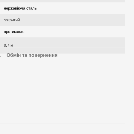
нержавіюча сталь
закритий
протиковзкі
0.7 м
а
Обмін та повернення