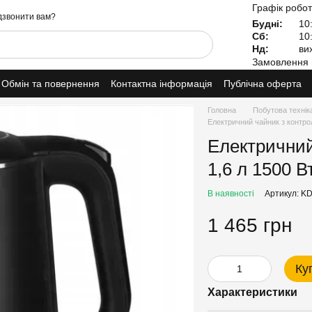
Графік робот
звонити вам?
Будні:
10:
Сб:
10:
Нд:
вих
Замовлення 
Обмін та повернення
Контактна інформація
Публічна оферта
Головна
Побутова технік
Електричний чайник з контро
Електричний
1,6 л 1500 
В наявності
Артикул: K
1 465 грн
Ку
Характеристики