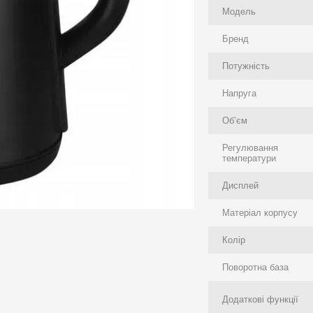
Модель
Бренд
Потужність
Напруга
Об’єм
Регулювання
температури
Дисплей
Матеріал корпусу
Колір
Поворотна база
Додаткові функції