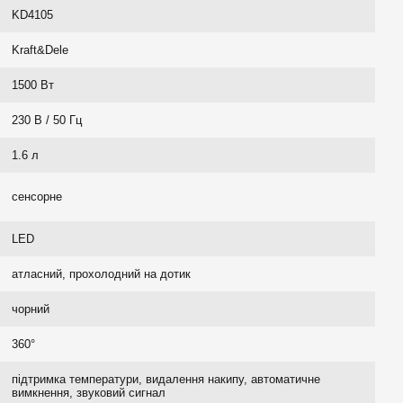
KD4105
Kraft&Dele
1500 Вт
230 В / 50 Гц
1.6 л
сенсорне
LED
атласний, прохолодний на дотик
чорний
360°
підтримка температури, видалення накипу, автоматичне
вимкнення, звуковий сигнал