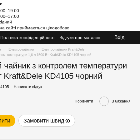
и:
00–19:00
00–17:00
ідний
на сайті приймаються цілодобово.
Вхід
Політика конфіденційності
Відгуки про магазин
а
Електрочайники
Електрочайники Kraft&Dele
лем температури 1,6 л 1500 Вт Kraft&Dele KD4105 чорний
 чайник з контролем температури
Вт Kraft&Dele KD4105 чорний
D4105
Написати відгук
Порівняти
В бажання
пити
Замовити швидко