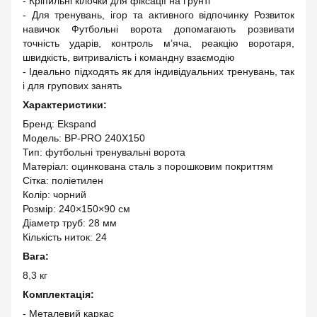
- Кріпильні кілочки для фіксації на ґрунті
- Для тренувань, ігор та активного відпочинку Розвиток
навичок Футбольні ворота допомагають розвивати
точність ударів, контроль м’яча, реакцію воротаря,
швидкість, витривалість і командну взаємодію
- Ідеально підходять як для індивідуальних тренувань, так
і для групових занять
Характеристики:
Бренд: Ekspand
Модель: BP-PRO 240X150
Тип: футбольні тренувальні ворота
Матеріал: оцинкована сталь з порошковим покриттям
Сітка: поліетилен
Колір: чорний
Розмір: 240×150×90 см
Діаметр труб: 28 мм
Кількість ниток: 24
Вага:
8,3 кг
Комплектація:
- Металевий каркас