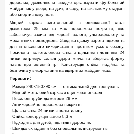
дорослих, дозволяючи швидко організувати футбольний
майданчик у дворі, на дачі, в саду, на шкільному стадіоні
або спортивному полі.
Міцний каркас виготовлений з оцинкованої сталі
діаметром 28 мм та має порошкове покриття, яке
забезпечує захист від корозії, вологи, ультрафіолету та
механічних пошкоджень. Завдяки цьому ворота підходять
для інтенсивного використання протягом усього сезону.
Посилена поліетиленова сітка з щільним плетінням 24
нитки витримує сильні удари м’яча та зберігає форму
навіть при активній грі. Конструкція стійка, надійна та
безпечна у використанні на відкритих майданчиках.
Переваги:
- Розмір 240×150×90 см — оптимальний для тренувань
- Міцний металевий каркас з оцинкованої сталі
- Посилені труби діаметром 28 мм
- Антикорозійне порошкове покриття
- Щільна сітка 24 нитки з поліетилену
- Стійка конструкція вагою 8,3 кг
- Підходить для дітей, підлітків і дорослих
- Швидке складання без спеціальних інструментів