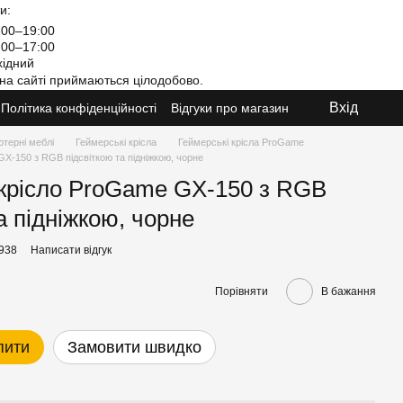
и:
00–19:00
00–17:00
ідний
на сайті приймаються цілодобово.
Вхід
Політика конфіденційності
Відгуки про магазин
ютерні меблі
Геймерські крісла
Геймерські крісла ProGame
X-150 з RGB підсвіткою та підніжкою, чорне
крісло ProGame GX-150 з RGB
а підніжкою, чорне
6938
Написати відгук
Порівняти
В бажання
пити
Замовити швидко