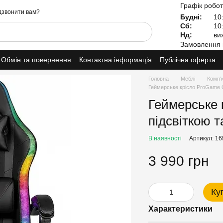
Графік робот
звонити вам?
Будні:
10:
Сб:
10:
Нд:
вих
Замовлення 
Обмін та повернення
Контактна інформація
Публічна оферта
Головна
Меблі
Комп’
Геймерське крісло ProGame G
Геймерське 
підсвіткою т
В наявності
Артикул: 1
3 990 грн
Ку
Характеристики