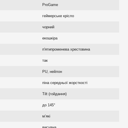
ProGame
геймерське крісло
чорний
екошкіра
п'ятипроменева хрестовина
так
PU, нейлон
піна середньої жорсткості
Tilt (гойдання)
до 145°
м’які
висувна