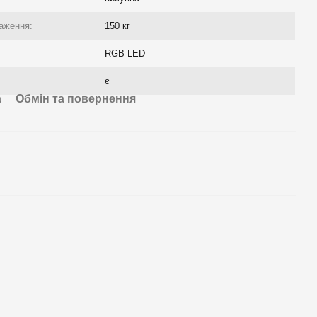
аження:
150 кг
RGB LED
є
а
Обмін та повернення