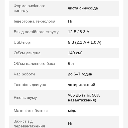
Форма вихідного
чиста синусоїда
сигналу
Інверторна технологія
Ні
Вихід постійного струму
12 В / 8.3 А
USB-порт
5 В (2.1 А + 1.0 А)
Обʼєм двигуна
149 см³
Об’єм паливного бака
6 л
Час роботи
до 6–7 годин
Тактність двигуна
чотиритактний
≈65 дБ (7 м, 50%
Рівень шуму
навантаження)
Матеріал обмотки
мідь
Захист від
Ні
перевантаження