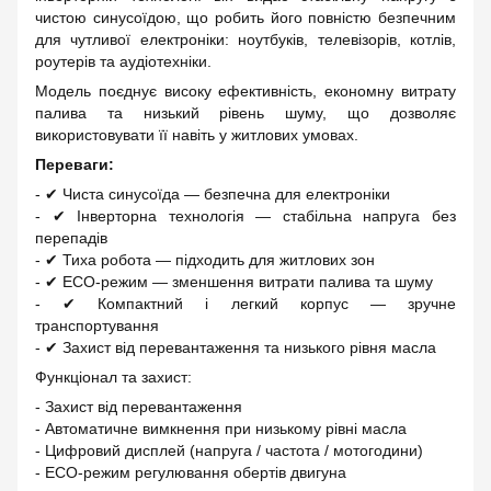
чистою синусоїдою, що робить його повністю безпечним
для чутливої електроніки: ноутбуків, телевізорів, котлів,
роутерів та аудіотехніки.
Модель поєднує високу ефективність, економну витрату
палива та низький рівень шуму, що дозволяє
використовувати її навіть у житлових умовах.
Переваги:
- ✔ Чиста синусоїда — безпечна для електроніки
- ✔ Інверторна технологія — стабільна напруга без
перепадів
- ✔ Тиха робота — підходить для житлових зон
- ✔ ECO-режим — зменшення витрати палива та шуму
- ✔ Компактний і легкий корпус — зручне
транспортування
- ✔ Захист від перевантаження та низького рівня масла
Функціонал та захист:
- Захист від перевантаження
- Автоматичне вимкнення при низькому рівні масла
- Цифровий дисплей (напруга / частота / мотогодини)
- ECO-режим регулювання обертів двигуна