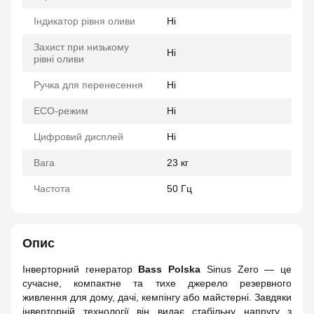
Індикатор рівня оливи
Ні
Захист при низькому
Ні
рівні оливи
Ручка для перенесення
Ні
ECO-режим
Ні
Цифровий дисплей
Ні
Вага
23 кг
Частота
50 Гц
Опис
Інверторний генератор
Bass Polska
Sinus Zero — це
сучасне, компактне та тихе джерело резервного
живлення для дому, дачі, кемпінгу або майстерні. Завдяки
інверторній технології він видає стабільну напругу з