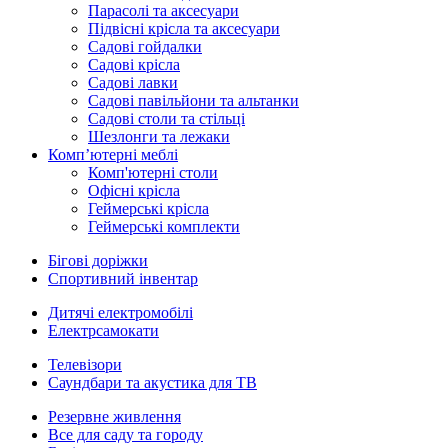
Парасолі та аксесуари
Підвісні крісла та аксесуари
Садові гойдалки
Садові крісла
Садові лавки
Садові павільйони та альтанки
Садові столи та стільці
Шезлонги та лежаки
Комп’ютерні меблі
Комп'ютерні столи
Офісні крісла
Геймерські крісла
Геймерські комплекти
Бігові доріжки
Спортивний інвентар
Дитячі електромобілі
Електрсамокати
Телевізори
Саундбари та акустика для ТВ
Резервне живлення
Все для саду та городу