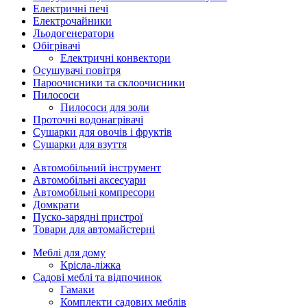
Електричні печі
Електрочайники
Льодогенератори
Обігрівачі
Електричні конвектори
Осушувачі повітря
Пароочисники та склоочисники
Пилососи
Пилососи для золи
Проточні водонагрівачі
Сушарки для овочів і фруктів
Сушарки для взуття
Автомобільний інструмент
Автомобільні аксесуари
Автомобільні компресори
Домкрати
Пуско-зарядні пристрої
Товари для автомайстерні
Меблі для дому
Крісла-ліжка
Садові меблі та відпочинок
Гамаки
Комплекти садових меблів