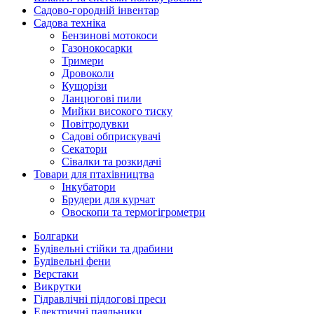
Садово-городній інвентар
Садова техніка
Бензинові мотокоси
Газонокосарки
Тримери
Дровоколи
Кущорізи
Ланцюгові пили
Мийки високого тиску
Повітродувки
Садові обприскувачі
Секатори
Сівалки та розкидачі
Товари для птахівництва
Інкубатори
Брудери для курчат
Овоскопи та термогігрометри
Болгарки
Будівельні стійки та драбини
Будівельні фени
Верстаки
Викрутки
Гідравлічні підлогові преси
Електричні паяльники