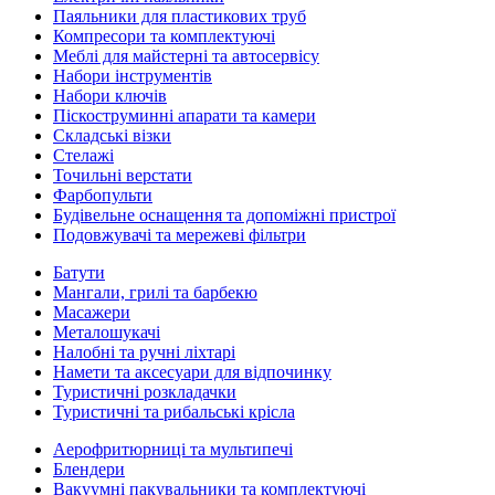
Паяльники для пластикових труб
Компресори та комплектуючі
Меблі для майстерні та автосервісу
Набори інструментів
Набори ключів
Піскоструминні апарати та камери
Складські візки
Стелажі
Точильні верстати
Фарбопульти
Будівельне оснащення та допоміжні пристрої
Подовжувачі та мережеві фільтри
Батути
Мангали, грилі та барбекю
Масажери
Металошукачі
Налобні та ручні ліхтарі
Намети та аксесуари для відпочинку
Туристичні розкладачки
Туристичні та рибальські крісла
Аерофритюрниці та мультипечі
Блендери
Вакуумні пакувальники та комплектуючі