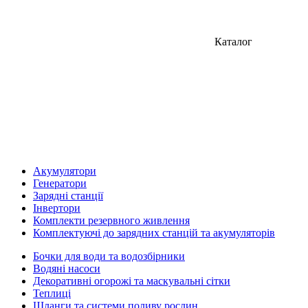
Каталог
Акумулятори
Генератори
Зарядні станції
Інвертори
Комплекти резервного живлення
Комплектуючі до зарядних станцій та акумуляторів
Бочки для води та водозбірники
Водяні насоси
Декоративні огорожі та маскувальні сітки
Теплиці
Шланги та системи поливу рослин