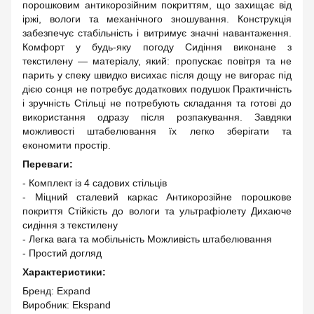
порошковим антикорозійним покриттям, що захищає від
іржі, вологи та механічного зношування. Конструкція
забезпечує стабільність і витримує значні навантаження.
Комфорт у будь-яку погоду Сидіння виконане з
текстилену — матеріалу, який: пропускає повітря та не
парить у спеку швидко висихає після дощу не вигорає під
дією сонця не потребує додаткових подушок Практичність
і зручність Стільці не потребують складання та готові до
використання одразу після розпакування. Завдяки
можливості штабелювання їх легко зберігати та
економити простір.
Переваги:
- Комплект із 4 садових стільців
- Міцний сталевий каркас Антикорозійне порошкове
покриття Стійкість до вологи та ультрафіолету Дихаюче
сидіння з текстилену
- Легка вага та мобільність Можливість штабелювання
- Простий догляд
Характеристики:
Бренд: Expand
Виробник: Ekspand