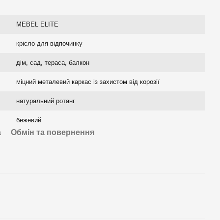
MEBEL ELITE
крісло для відпочинку
дім, сад, тераса, балкон
міцний металевий каркас із захистом від корозії
натуральний ротанг
бежевий
а
Обмін та повернення