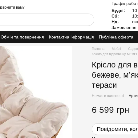
Графік робот
звонити вам?
Будні:
10:
Сб:
10:
Нд:
вих
Замовлення 
Обмін та повернення
Контактна інформація
Публічна оферта
Головна
Меблі
Садові
Крісло для відпочинку MEBEL
Крісло для 
бежеве, м’я
тераси
Немає в наявності
Арти
6 599 грн
Повідомити, кол