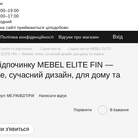
и:
00–19:00
00–17:00
ідний
на сайті приймаються цілодобово.
Вхід
Політика конфіденційності
Відгуки про магазин
 меблі та відпочинок
Садові крісла
Садові крісла MEBEL ELITE
 ELITE FIN — бежеве, м’яке, сучасний дизайн, для дому та тераси
відпочинку MEBEL ELITE FIN —
ке, сучасний дизайн, для дому та
кул: ME.FIN/BZ/T/FW
Написати відгук
Порівняти
В бажання
и з'явиться