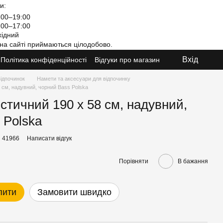
и:
00–19:00
00–17:00
ідний
на сайті приймаються цілодобово.
Вхід
Політика конфіденційності
Відгуки про магазин
відпочинок
Намети та аксесуари для відпочинку
 см, надувний, чорний Bass Polska
стичний 190 х 58 см, надувний,
 Polska
H 41966
Написати відгук
Порівняти
В бажання
пити
Замовити швидко