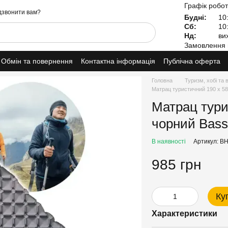
Графік робот
звонити вам?
Будні:
10:
Сб:
10:
Нд:
вих
Замовлення 
Обмін та повернення
Контактна інформація
Публічна оферта
Головна
Туризм, хобі та 
Матрац туристичний 190 х 58
Матрац тури
чорний Bass
В наявності
Артикул: B
985 грн
Ку
Характеристики