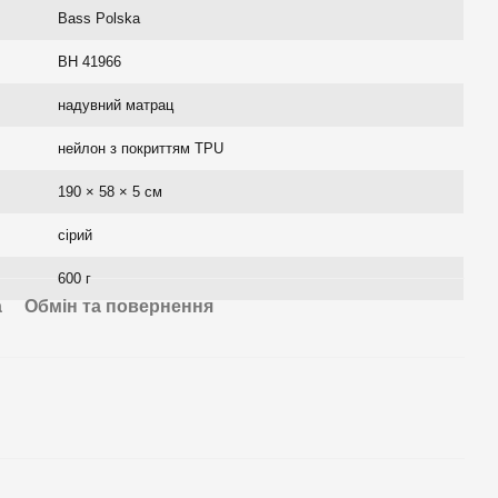
Bass Polska
BH 41966
надувний матрац
нейлон з покриттям TPU
190 × 58 × 5 см
сірий
600 г
а
Обмін та повернення