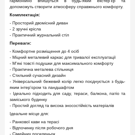
гармонійно впишуться в будь-який екстер'єр та
допоможуть створити атмосферу справжнього комфорту.
Комплектація:
- Просторий двомісний диван
- 2 зручні крісла
- Практичний журнальний стіл
Переваги:
- Комфортне розміщення до 4 осіб
- Міцний металевий каркас для тривалої експлуатації
- М'які товсті подушки для максимального комфорту
- Практична металева стільниця
- Стильний сучасний дизайн
- Універсальний бежевий колір легко поєднується з будь-
яким інтер'єром та ландшафтом
- Ідеально підходить для саду, тераси, балкона, патіо та
заміського будинку
- Простий догляд та висока зносостійкість матеріалів
Ідеальне місце для:
- Ранкової кави на терасі
- Відпочинку після робочого дня
- Сімейних посиденьок