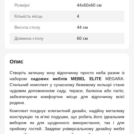
Розміри
44х60х60 см
Кількість місць
4
Висота столу
44 см
Довжина столу
60 см
Опис
Створіть затишну зону відпочинку просто неба разом із
набором
садових меблів MEBEL ELITE
MEGARA.
Стильний комплект у сучасному бежевому кольорі стане
чудовим доповненням саду, тераси, балкона або патіо,
забезпечуючи комфортне місце для відпочинку всієї
родини.
Комплект поєднує елегантний дизайн, надійну металеву
конструкцію та м'які подушки, що робить його ідеальним
вибором як для щоденного використання, так і для
прийому гостей. Завдяки універсальному дизайну меблі