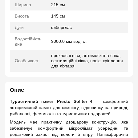
Ширина
215 см
Висота
145 см
Дуги
фіберглас
Водостійкість
9000.0 мм вод. ст.
дна
проклеєні шви, антимоскітна сітка,
Особливості
вентиляційні вікна, навіс, кріплення
для ліхтаря
Опис
Туристичний намет Presto Soliter 4
— комфортний
чотиримісний намет для кемпінгу, відпочинку на природі,
риболовлі, фестивалів та туристичних подорожей.
Модель має практичну двошарову конструкцію, яка
забезпечує комфортний мікроклімат усередині та
додатковий захист від вологи й вітру. Напівсферична