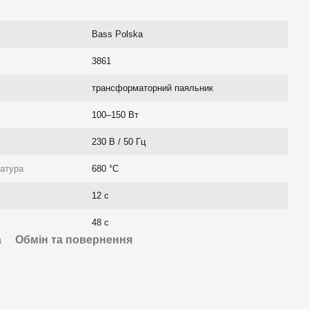
Bass Polska
3861
трансформаторний паяльник
100–150 Вт
230 В / 50 Гц
атура
680 °C
12 с
48 с
а
Обмін та повернення