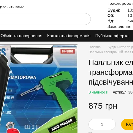
Графік робот
звонити вам?
Будні:
10:
Сб:
10:
Нд:
вих
Замовлення 
Обмін та повернення
Контактна інформація
Публічна оферта
Головна
Будівництво та 
Паяльник електричний Bass 
Паяльник ел
трансформат
підсвічуван
В наявності
Артикул: 38
875 грн
Ку