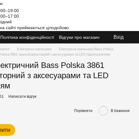
и:
00–19:00
00–17:00
ідний
на сайті приймаються цілодобово.
Вхід
Політика конфіденційності
Відгуки про магазин
ремонт
Електричні паяльники
Електричні паяльники Bass Polska
Polska 3861 трансформаторний з аксесуарами та LED підсвічуванням
ектричний Bass Polska 3861
орний з аксесуарами та LED
ням
61
Написати відгук
Порівняти
В бажання
пити