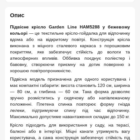
Опис
Підвісне крісло Garden Line HAM5288 у бежевому
кольорі
— це текстильне крісло-гойдалка для відпочинку
вдома або на відкритому повітрі. Конструкція крісла
виконана з міцного сталевого каркаса з порошковим
покриттям, яке забезпечує стійкість до вологи та
атмосферних впливів. Оббивка поєднує поліестер і
бавовну, створюючи приємну на дотик поверхню з
хорошою повітропроникністю.
Підвісна модель призначена для одного користувача і
має компактні габарити: висота становить 120 см, ширина
— 80 см, а глибина — 60 см. Така форма дозволяє
зручно розміститись у сидячому або напівлежачому
положенні. Плетена спинка повторює форму гнізда
лелеки, підтримуючи спину під час відпочинку.
Максимально допустиме навантаження складає до 150 кг.
Крісло підходить для використання у саду, на терасі,
балконі або в інтер’єрі. Міцні канати утримують вагу
користувача, а сама конструкція забезпечує стійкість під