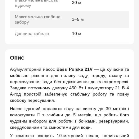
Максимальна висота
30 м
підйому
Максимальна глибина
3–5 м
забору
Довжина кабелю
10 м
Опис
Акумуляторний насос
Bass Polska 21V
— це сучасне та
мобільне рішення для поливу саду, городу, газону та
перекачування води без підключення до електромережі.
Завдяки потужному двигуну 450 Вт і акумулятору 21 В 4
А·год пристрій забезпечує стабільну роботу та повну
свободу пересування.
Насос здатний подавати воду на висоту до 30 метрів і
всмоктувати її з глибини до 5 метрів, що робить його
чудовим вибором для роботи з бочками, резервуарами,
свердловинами та ємностями для води.
У комплект входить 10-метровий шланг, поливальний