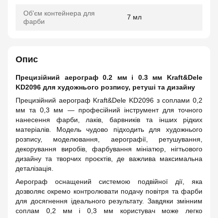
Об'єм контейнера для
7 мл
фарби
Опис
Прецизійний аерограф 0.2 мм і 0.3 мм Kraft&Dele
KD2096 для художнього розпису, ретуші та дизайну
Прецизійний аерограф Kraft&Dele KD2096 з соплами 0,2
мм та 0,3 мм — професійний інструмент для точного
нанесення фарби, лаків, барвників та інших рідких
матеріалів. Модель чудово підходить для художнього
розпису, моделювання, аерографії, ретушування,
декорування виробів, фарбування мініатюр, нігтьового
дизайну та творчих проєктів, де важлива максимальна
деталізація.
Аерограф оснащений системою подвійної дії, яка
дозволяє окремо контролювати подачу повітря та фарби
для досягнення ідеального результату. Завдяки змінним
соплам 0,2 мм і 0,3 мм користувач може легко