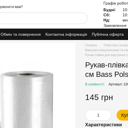
Графік робот
звонити вам?
Будні:
10:
Сб:
10:
Нд:
вих
Замовлення 
Обмін та повернення
Контактна інформація
Публічна оферта
Головна
Побутова технік
Вакуумні пакувальники та ко
Рукав-плівка для вакуумної 
Рукав-плівка
см Bass Pol
В наявності
Артикул: 1
145 грн
Ку
Характеристики