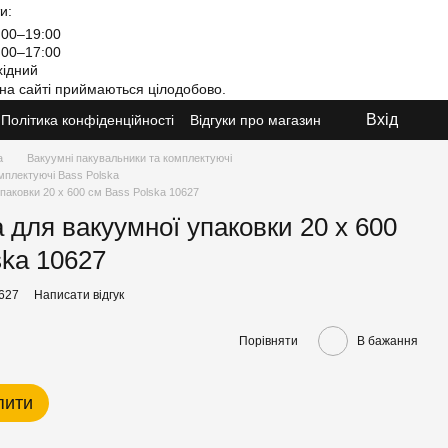
и:
00–19:00
00–17:00
ідний
на сайті приймаються цілодобово.
Вхід
Політика конфіденційності
Відгуки про магазин
а
Вакуумні пакувальники та комплектуючі
мплектуючі Bass Polska
упаковки 20 х 600 см Bass Polska 10627
 для вакуумної упаковки 20 х 600
ska 10627
0627
Написати відгук
Порівняти
В бажання
пити