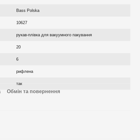
Bass Polska
10627
рукав-плівка для вакуумного пакування
20
6
рифлена
так
а
Обмін та повернення