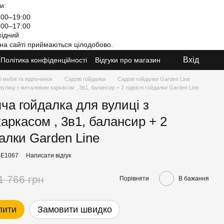
и:
00–19:00
00–17:00
ідний
на сайті приймаються цілодобово.
Вхід
Політика конфіденційності
Відгуки про магазин
 меблі та відпочинок
Садові гойдалки
Садові гойдалки Garden Line
улиці з металевим каркасом , 3в1, балансир + 2 підвісні гойдалки Garden Line
ча гойдалка для вулиці з
аркасом , 3в1, балансир + 2
далки Garden Line
RE1067
Написати відгук
1 766 грн
Порівняти
В бажання
пити
Замовити швидко