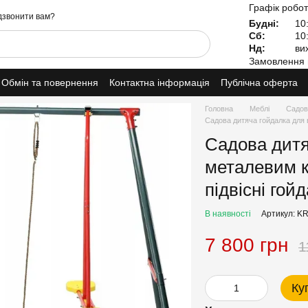
Графік робот
звонити вам?
Будні:
10:
Сб:
10:
Нд:
вих
Замовлення 
Обмін та повернення
Контактна інформація
Публічна оферта
Головна
Меблі
Садові
Садова дитяча гойдалка для в
Садова дитя
металевим к
підвісні гой
В наявності
Артикул: K
7 800 грн
1
Ку