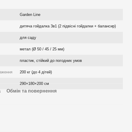
Garden Line
дитяча гойдалка 3в1 (2 підвісні гойдалки + балансир)
для саду
метал (Ø 50 / 45 / 25 мм)
пластик, стійкий до погодних умов
аження
200 кг (до 4 дітей)
290×180×200 см
а
Обмін та повернення