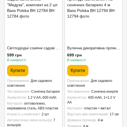
Світлодіодні сонячні садові світильники "Медуза", комплект из 2 шт Bass Polska BH 12784
Вулична декоративна гірлянда ,світильник , на сонячних батареях 4 м Bass Polska BH 12794
599 грн
699 грн
В наявності
В наявності
Купити
Купити
Призначення
Для садового
Призначення
Для садового
освітлення
освітлення
Тип живлення
Сонячна батарея
Тип живлення
Сонячна енергія
Акумулятор
1.2 V AA, 600 mAh
Акумулятор
400 mAh, 1×1.2 V
AA
Матеріал
оптоволокно,
нержавіюча сталь, ABS пластик
Матеріал
пластик + метал
Кількість у комплекті
2 шт
Відстань між лампочками
17 см
Автоматична зміна кольору
7
Довжина гірлянди
4 м
кольорів
Довжина
4 м