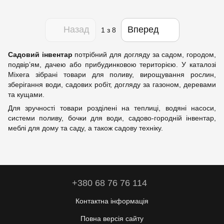
Назад
Вперед
1
з 8
Садовий інвентар
потрібний для догляду за садом, городом,
подвір’ям, дачею або прибудинковою територією. У каталозі
Mixera зібрані товари для поливу, вирощування рослин,
зберігання води, садових робіт, догляду за газоном, деревами
та кущами.
Для зручності товари розділені на теплиці, водяні насоси,
системи поливу, бочки для води, садово-городній інвентар,
меблі для дому та саду, а також садову техніку.
+380 68 76 76 114
Контактна інформація
Повна версія сайту