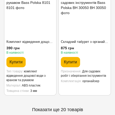
Комплект відведення дощової води з краном та рукавом Bass Polska 8101
Складний табурет з органайзером і набором садових інструментів Bass Polska BH 30050
390 грн
875 грн
В наявності
В наявності
Купити
Купити
Тип товару
комплект
Призначення
Для садових
відведення дощової води з
робіт і зберігання інструментів
краном та рукавом
Комплектація
органайзер
Матеріал
ABS пластик
Товщина стінки
3 мм
Показати ще 20 товарів