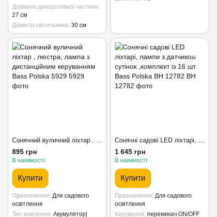
Довжина декоративної частини
27 см
Діаметр світильника
30 см
Сонячний вуличний ліхтар , люстра, лампа з дистанційним керуванням Bass Polska 5929
Сонячні садові LED ліхтарі, лампи з датчиком сутінок ,комплект із 16 шт Bass Polska BH 12782
895 грн
1 645 грн
В наявності
В наявності
Купити
Купити
Призначення
Для садового
Призначення
Для садового
освітлення
освітлення
Тип живлення
Акумулятор|
Керування
перемикач ON/OFF