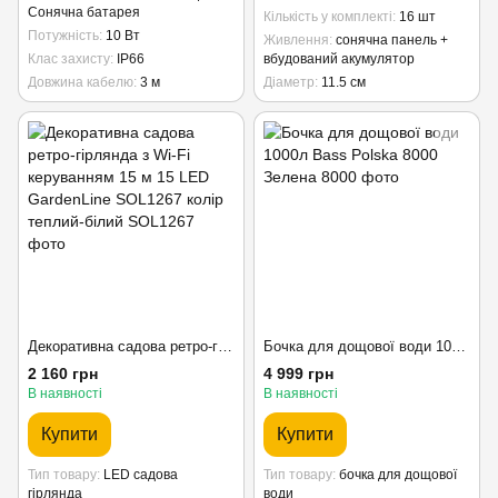
Сонячна батарея
Кількість у комплекті
16 шт
Потужність
10 Вт
Живлення
сонячна панель +
Клас захисту
IP66
вбудований акумулятор
Довжина кабелю
3 м
Діаметр
11.5 см
Декоративна садова ретро-гірлянда з Wi-Fi керуванням 15 м 15 LED GardenLine SOL1267 колір теплий-білий
Бочка для дощової води 1000л Bass Polska 8000 Зелена
2 160 грн
4 999 грн
В наявності
В наявності
Купити
Купити
Тип товару
LED садова
Тип товару
бочка для дощової
гірлянда
води