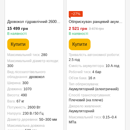
−27%
Дровокол гідравлічний 2600 Вт 9 тонн Bass Polska 4758 — потужний електричний дровокол для швидкого розколювання дров
Обприскувач ранцевий акумуляторний 16 л Bass Polska
15 499 грн
2 521 грн
3 474 грн
В наявності
В наявності
Купити
Купити
Максимальний тиск
280
Тривалість автономної роботи
2.5 год
Максимальний діаметр колоди
300
Ємність акумулятора
10 А·год
Вид лісозаготівельного
Робочий тиск
4 бар
обладнання
дровокол
Об'єм бака
16 л
Ширина
300
Тип обприскувача
Довжина
1070
Акумуляторний (електричний)
Висота
490
Спосіб транспортування
Плечовий (на плече)
Вага
67 кг
Джерело живлення
Потужність
2600 Вт
Акумуляторний
Напруга
230 В / 50 Гц
Максимальний тиск
0.15–0.4
Діаметр деревини
50–300 мм
МПа
Максимальна довжина