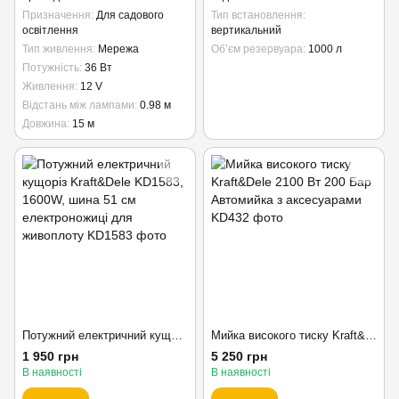
Призначення
Для садового
Тип встановлення
освітлення
вертикальний
Тип живлення
Мережа
Об’єм резервуара
1000 л
Потужність
36 Вт
Живлення
12 V
Відстань між лампами
0.98 м
Довжина
15 м
Потужний електричний кущоріз Kraft&Dele KD1583, 1600W, шина 51 см електроножиці для живоплоту
Мийка високого тиску Kraft&Dele 2100 Вт 200 Бар Автомийка з аксесуарами
1 950 грн
5 250 грн
В наявності
В наявності