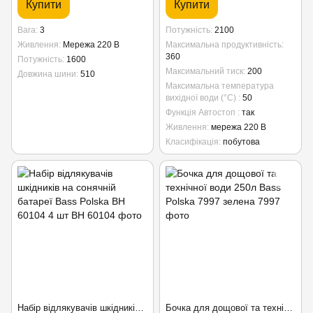
Купити
Купити
Вага
3
Потужність
2100
Живлення
Мережа 220 В
Максимальна продуктивність
360
Потужність
1600
Максимальний тиск
200
Довжина шини
510
Максимальна температура
вихідної води (°C)
50
Функція Автостоп
так
Живлення
мережа 220 В
Класифікація
побутова
Набір відлякувачів шкідників на сонячній батареї Bass Polska BH 60104 4 шт
Бочка для дощової та технічної води 250л Bass Polska 7997 зелена