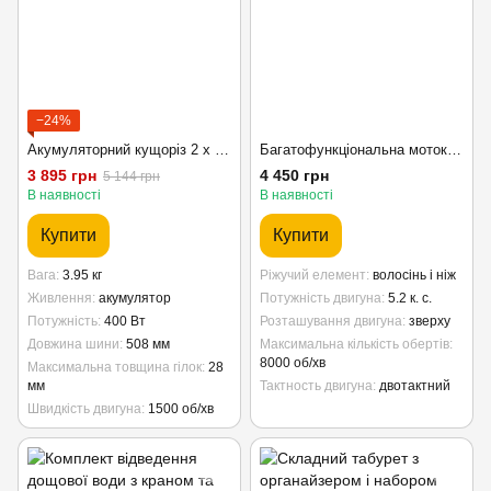
−24%
Акумуляторний кущоріз 2 x 24 В, без акумуляторів Bass Polska
Багатофункціональна мотокоса-кущоріз 5,2 к.с. Bass Polska
3 895 грн
4 450 грн
5 144 грн
В наявності
В наявності
Купити
Купити
Вага
3.95 кг
Ріжучий елемент
волосінь і ніж
Живлення
акумулятор
Потужність двигуна
5.2 к. с.
Потужність
400 Вт
Розташування двигуна
зверху
Довжина шини
508 мм
Максимальна кількість обертів
8000 об/хв
Максимальна товщина гілок
28
мм
Тактность двигуна
двотактний
Швидкість двигуна
1500 об/хв