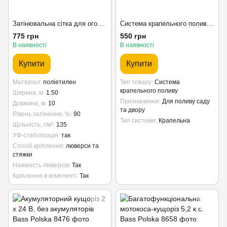
Затінювальна сітка для огорожі Bass Polska BH 85950, 90%, 1,5 × 10 м, зелена
Система крапельного поливу рослин 10 л Bass Polska 8112
775 грн
550 грн
В наявності
В наявності
Купити
Купити
Матеріал
поліетилен
Тип товару
Система
крапельного поливу
Ширина, м
1.50
Призначення
Для поливу саду
Довжина, м
10
та двору
Рівень затінення, %
90
Тип системи
Крапельна
Щільність, г/м²
135
УФ-стабілізація
так
Спосіб кріплення
люверси та
стяжки
Наявність люверсів
Так
Кріплення в комплекті
Так