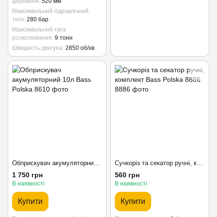
деревини
520 мм
Максимальний гідравлічний
тиск
280 бар
Максимальний тиск
розколювання
9 тонн
Швидкість двигуна
2850 об/хв
Обприскувач акумуляторний 10л Bass Polska
Сучкоріз та секатор ручні, комплект Bass Polska 8886
1 750 грн
560 грн
В наявності
В наявності
Купити
Купити