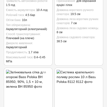
Тривалість автономної роботи
Призначення
для обрізання
1.5 год
кущів і гілок
Ємність акумулятора
10 А·год
Довжина короткого ручного
секатора
19.5 см
Робочий тиск
4.5 бар
Довжина леза коротких ручних
Об'єм бака
10л
секаторів
7 см
Тип обприскувача
Довжина леза садових ножиць
Акумуляторний (електричний)
8 см
Спосіб транспортування
Довжина садового секатора
Плечовий (на плече)
38.5 см
Джерело живлення
Акумуляторний
Продуктивність
1.7 л/хв
Максимальний тиск
0.4–0.45
МПа