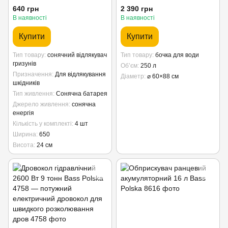
640 грн
2 390 грн
В наявності
В наявності
Купити
Купити
Тип товару
сонячний відлякувач
Тип товару
бочка для води
гризунів
Об’єм
250 л
Призначення
Для відлякування
Діаметр
⌀ 60×88 см
шкідників
Тип живлення
Сонячна батарея
Джерело живлення
сонячна
енергія
Кількість у комплекті
4 шт
Ширина
650
Висота
24 см