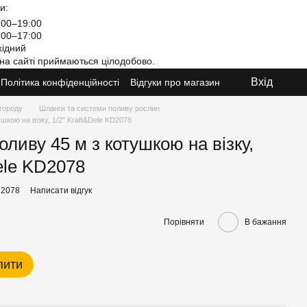
и:
00–19:00
00–17:00
ідний
на сайті приймаються цілодобово.
Вхід
Політика конфіденційності
Відгуки про магазин
 городу
Шланги та системи поливу рослин
шкою на візку, 1/2" Kraft&Dele KD2078
ливу 45 м з котушкою на візку,
ele KD2078
D2078
Написати відгук
Порівняти
В бажання
пити