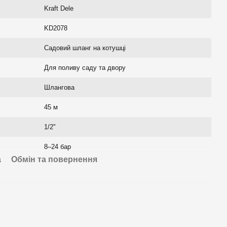
Kraft Dele
KD2078
Садовий шланг на котушці
Для поливу саду та двору
Шлангова
45 м
1/2"
8–24 бар
а
Обмін та повернення