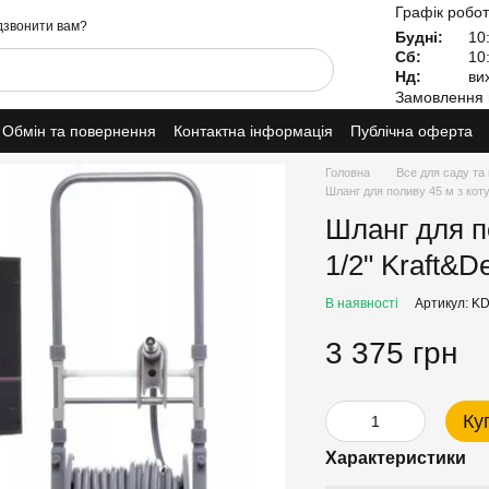
Графік робот
звонити вам?
Будні:
10:
Сб:
10:
Нд:
вих
Замовлення 
Обмін та повернення
Контактна інформація
Публічна оферта
Головна
Все для саду та
Шланг для поливу 45 м з коту
Шланг для по
1/2" Kraft&D
В наявності
Артикул: K
3 375 грн
Ку
Характеристики