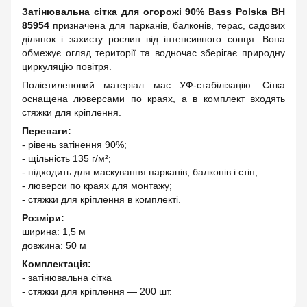
Затінювальна сітка для огорожі 90% Bass Polska BH
85954
призначена для парканів, балконів, терас, садових
ділянок і захисту рослин від інтенсивного сонця. Вона
обмежує огляд території та водночас зберігає природну
циркуляцію повітря.
Поліетиленовий матеріал має УФ-стабілізацію. Сітка
оснащена люверсами по краях, а в комплект входять
стяжки для кріплення.
Переваги:
- рівень затінення 90%;
- щільність 135 г/м²;
- підходить для маскування парканів, балконів і стін;
- люверси по краях для монтажу;
- стяжки для кріплення в комплекті.
Розміри:
ширина: 1,5 м
довжина: 50 м
Комплектація:
- затінювальна сітка
- стяжки для кріплення — 200 шт.