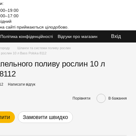
и:
00–19:00
00–17:00
ідний
на сайті приймаються цілодобово.
Вхід
Політика конфіденційності
Відгуки про магазин
 городу
Шланги та системи поливу рослин
рослин 10 л Bass Polska 8112
пельного поливу рослин 10 л
 8112
12
Написати відгук
Порівняти
В бажання
пити
Замовити швидко