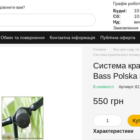
Графік робот
звонити вам?
Будні:
10:
Сб:
10:
Нд:
вих
Замовлення 
Обмін та повернення
Контактна інформація
Публічна оферта
Головна
Все для саду та
Система крапельного поливу 
Система кра
Bass Polska
В наявності
Артикул: 81
550 грн
Ку
Характеристики