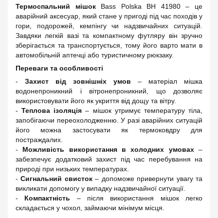
Термоспальний мішок
Bass Polska BH 41980 – це
аварійний аксесуар, який стане у пригоді під час походів у
гори, подорожей, кемпінгу чи надзвичайних ситуацій.
Завдяки легкій вазі та компактному футляру він зручно
зберігається та транспортується, тому його варто мати в
автомобільній аптечці або туристичному рюкзаку.
Переваги та особливості
-
Захист від зовнішніх умов
– матеріал мішка
водонепроникний і вітронепроникний, що дозволяє
використовувати його як укриття від дощу та вітру.
-
Теплова ізоляція
– мішок утримує температуру тіла,
запобігаючи переохолодженню. У разі аварійних ситуацій
його можна застосувати як термоковдру для
постраждалих.
-
Можливість використання в холодних умовах
–
забезпечує додатковий захист під час перебування на
природі при низьких температурах.
-
Сигнальний свисток
– допоможе привернути увагу та
викликати допомогу у випадку надзвичайної ситуації.
-
Компактність
– після використання мішок легко
складається у чохол, займаючи мінімум місця.