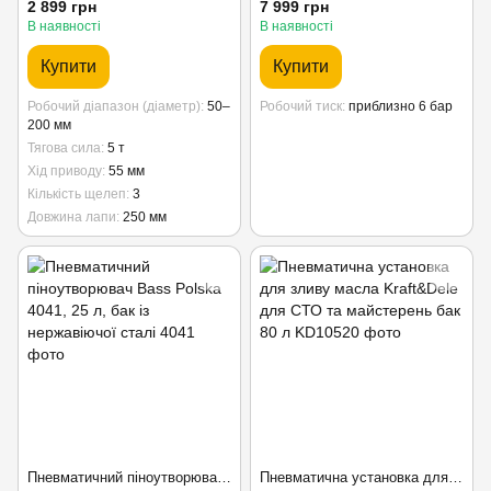
2 899 грн
7 999 грн
В наявності
В наявності
Купити
Купити
Робочий діапазон (діаметр)
50–
Робочий тиск
приблизно 6 бар
200 мм
Тягова сила
5 т
Хід приводу
55 мм
Кількість щелеп
3
Довжина лапи
250 мм
Пневматичний піноутворювач Bass Polska 4041, 25 л, бак із нержавіючої сталі
Пневматична установка для зливу масла Kraft&Dele для СТО та майстерень бак 80 л