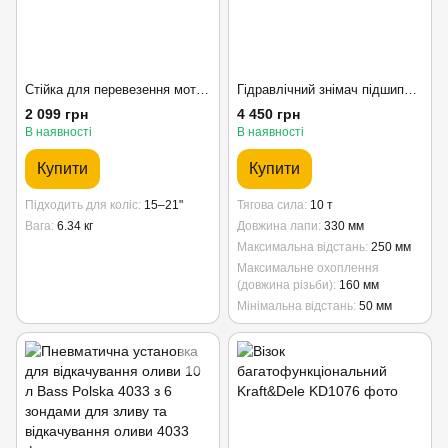
Стійка для перевезення мотоцикла металева Bass Polska 3442
Гідравлічний знімач підшипників Bass Polska 10 Т, 250 мм, модель 3167, професійний
2 099 грн
4 450 грн
В наявності
В наявності
Купити
Купити
Підходить для коліс
15–21"
Тягова сила
10 т
Вага
6.34 кг
Довжина лапи
330 мм
Максимальна відстань
250 мм
Максимальне охоплення
(довжина різьби)
160 мм
Мінімальна відстань
50 мм