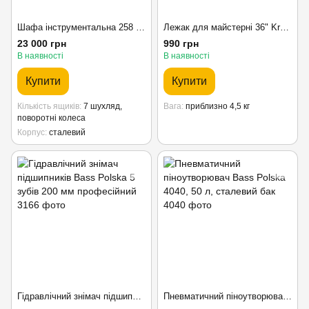
Шафа інструментальна 258 предметів Kraft&Dele
Лежак для майстерні 36" Kraft&Dele, автослюсарський візок на колесах
23 000 грн
990 грн
В наявності
В наявності
Купити
Купити
Кількість ящиків
7 шухляд,
Вага
приблизно 4,5 кг
поворотні колеса
Корпус
сталевий
Гідравлічний знімач підшипників Bass Polska 5 зубів 200 мм професійний
Пневматичний піноутворювач Bass Polska 4040, 50 л, сталевий бак