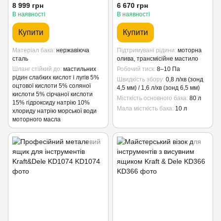
8 999 грн
6 670 грн
В наявності
В наявності
Купити
Купити
Матеріал бака
нержавіюча
Підтримувані рідини
моторна
сталь
олива, трансмісійне мастило
Шланг стійкий до
мастильних
Робочий тиск
8–10 Па
рідин слабких кислот і лугів 5%
Швидкість збору
0,8 л/хв (зонд
оцтової кислоти 5% соляної
4,5 мм) / 1,6 л/хв (зонд 6,5 мм)
кислоти 5% сірчаної кислоти
Місткість основного бака
80 л
15% гідроксиду натрію 10%
Мала місткість бака
10 л
хлориду натрію морської води
моторного масла