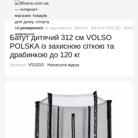
Туризм, хобі та відпочинок
Батути
Батути VOLSO
Батут 
Батут дитячий 312 см VOLSO
POLSKA із захисною сіткою та
драбинкою до 120 кг
Артикул:
VS1010
Написати відгук