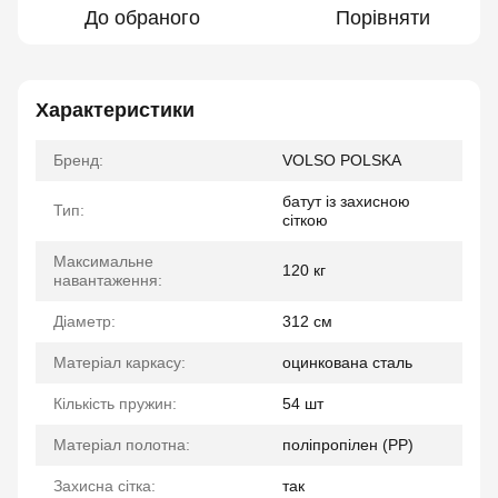
До обраного
Порівняти
Характеристики
Бренд:
VOLSO POLSKA
батут із захисною
Тип:
сіткою
Максимальне
120 кг
навантаження:
Діаметр:
312 см
Матеріал каркасу:
оцинкована сталь
Кількість пружин:
54 шт
Матеріал полотна:
поліпропілен (PP)
Захисна сітка:
так