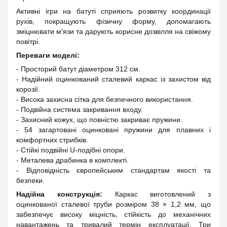
Активні ігри на батуті сприяють розвитку координації
рухів, покращують фізичну форму, допомагають
зміцнювати м'язи та дарують корисне дозвілля на свіжому
повітрі.
Переваги моделі:
- Просторий батут діаметром 312 см.
- Надійний оцинкований сталевий каркас із захистом від
корозії.
- Висока захисна сітка для безпечного використання.
- Подвійна система закривання входу.
- Захисний кожух, що повністю закриває пружини.
- 54 загартовані оцинковані пружини для плавних і
комфортних стрибків.
- Стійкі подвійні U-подібні опори.
- Металева драбинка в комплекті.
- Відповідність європейським стандартам якості та
безпеки.
Надійна конструкція:
Каркас виготовлений з
оцинкованої сталевої труби розміром 38 × 1,2 мм, що
забезпечує високу міцність, стійкість до механічних
навантажень та тривалий термін експлуатації. Три