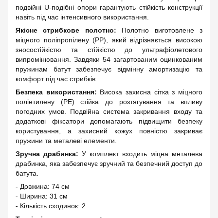
подвійні U-подібні опори гарантують стійкість конструкції
навіть під час інтенсивного використання.
Якісне стрибкове полотно:
Полотно виготовлене з
міцного поліпропілену (PP), який відрізняється високою
зносостійкістю та стійкістю до ультрафіолетового
випромінювання. Завдяки 54 загартованим оцинкованим
пружинам батут забезпечує відмінну амортизацію та
комфорт під час стрибків.
Безпека використання:
Висока захисна сітка з міцного
поліетилену (PE) стійка до розтягування та впливу
погодних умов. Подвійна система закривання входу та
додаткові фіксатори допомагають підвищити безпеку
користування, а захисний кожух повністю закриває
пружини та металеві елементи.
Зручна драбинка:
У комплект входить міцна металева
драбинка, яка забезпечує зручний та безпечний доступ до
батута.
- Довжина: 74 см
- Ширина: 31 см
- Кількість сходинок: 2