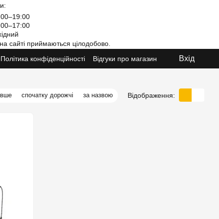
и:
00–19:00
00–17:00
ідний
на сайті приймаються цілодобово.
Вхід
Політика конфіденційності
Відгуки про магазин
Відображення:
евше
спочатку дорожчі
за назвою