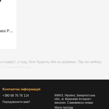
Садовий пилосос з повітродувкою Bass Polska
 подвір’ї, у саду, біля будинку або на доріжках. Під час вибору
оти та комплектацію.
Контактна інформація
+380 68 76 76 114
89603, Україна, Закарпатська
обл., м. Мукачево Інтернет-
Передзвонити вам?
магазин. Самовивозу немає
Мапа проїзду