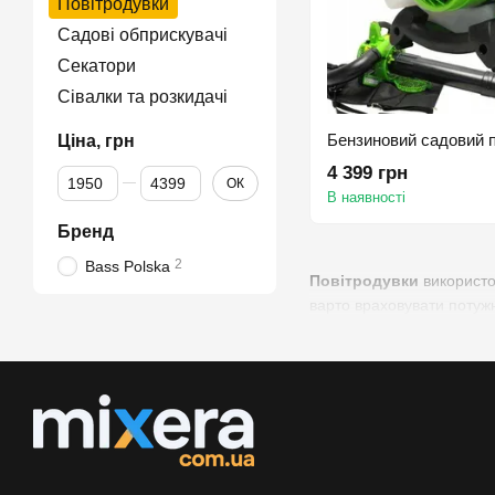
Повітродувки
Садові обприскувачі
Секатори
Сівалки та розкидачі
Ціна, грн
4 399 грн
Від Ціна, грн
До Ціна, грн
ОК
В наявності
Бренд
2
Bass Polska
Повітродувки
використов
варто враховувати потужн