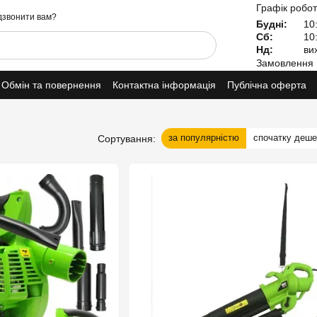
Графік робот
звонити вам?
Будні:
10:
Сб:
10:
Нд:
вих
Замовлення 
Обмін та повернення
Контактна інформація
Публічна оферта
за популярністю
спочатку деш
Сортування: