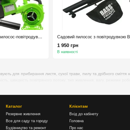
Бензиновий садовий пилосос-повітродувка с подрібнювачем Bass Polska
1 950 грн
В наявності
ують для прибирання листя, сухої трави, пилу та дрібного сміття на
ість, швидкість повітряного потоку, тип живлення, вагу, режими роб
Каталог
Клієнтам
Резервне живлення
Вхід до кабінету
Все для саду та городу
Головна
Будівництво та ремонт
Про нас