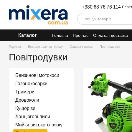
Перейти до основного контенту
+380 68 76 76 114
Перед
Каталог
Головна
Про нас
Оплата і доставка
Головна
Все для саду та городу
Садова техніка
Повітродувки
Повітродувки
Бензинові мотокоси
Газонокосарки
Тримери
Дровоколи
Кущорізи
Ланцюгові пили
Мийки високого тиску