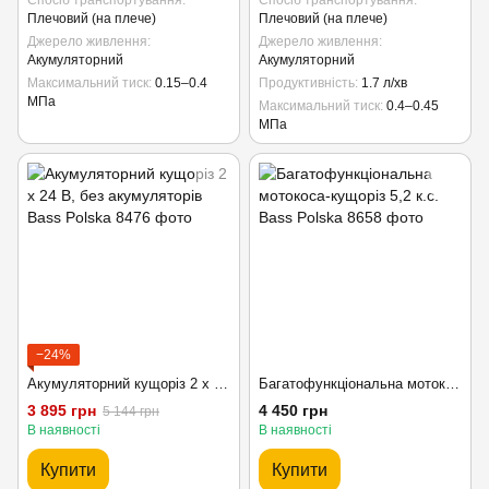
Спосіб транспортування
Спосіб транспортування
Плечовий (на плече)
Плечовий (на плече)
Джерело живлення
Джерело живлення
Акумуляторний
Акумуляторний
Максимальний тиск
0.15–0.4
Продуктивність
1.7 л/хв
МПа
Максимальний тиск
0.4–0.45
МПа
−24%
Акумуляторний кущоріз 2 x 24 В, без акумуляторів Bass Polska
Багатофункціональна мотокоса-кущоріз 5,2 к.с. Bass Polska
3 895 грн
4 450 грн
5 144 грн
В наявності
В наявності
Купити
Купити