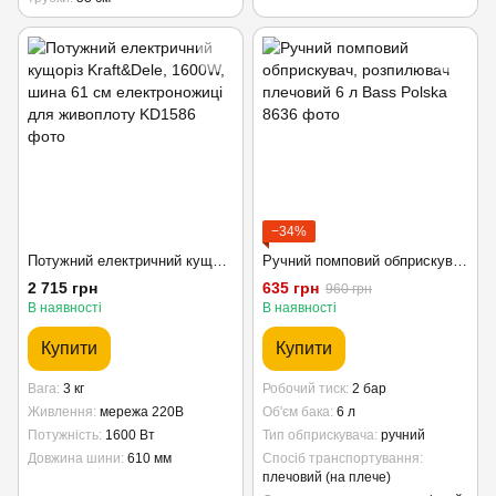
−34%
Потужний електричний кущоріз Kraft&Dele, 1600W, шина 61 см електроножиці для живоплоту
Ручний помповий обприскувач, розпилювач плечовий 6 л Bass Polska
2 715 грн
635 грн
960 грн
В наявності
В наявності
Купити
Купити
Вага
3 кг
Робочий тиск
2 бар
Живлення
мережа 220В
Об'єм бака
6 л
Потужність
1600 Вт
Тип обприскувача
ручний
Довжина шини
610 мм
Спосіб транспортування
плечовий (на плече)