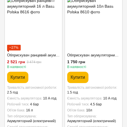
−27%
Обприскувач ранцевий акумуляторний 16 л Bass Polska
Обприскувач акумуляторний 10л Bass Polska
2 521 грн
1 750 грн
3 474 грн
В наявності
В наявності
Купити
Купити
Тривалість автономної роботи
Тривалість автономної роботи
2.5 год
1.5 год
Ємність акумулятора
10 А·год
Ємність акумулятора
10 А·год
Робочий тиск
4 бар
Робочий тиск
4.5 бар
Об'єм бака
16 л
Об'єм бака
10л
Тип обприскувача
Тип обприскувача
Акумуляторний (електричний)
Акумуляторний (електричний)