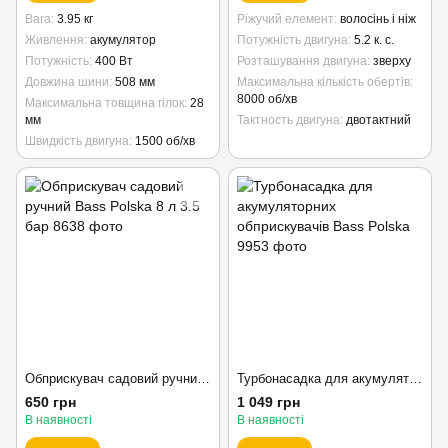
Вага
3.95 кг
Ріжучий елемент
волосінь і ніж
Живлення
акумулятор
Потужність двигуна
5.2 к. с.
Потужність
400 Вт
Розташування двигуна
зверху
Довжина шини
508 мм
Максимальна кількість обертів
8000 об/хв
Максимальна товщина гілок
28
мм
Тактность двигуна
двотактний
Швидкість двигуна
1500 об/хв
Обприскувач садовий ручний Bass Polska 8 л 3.5 бар
Турбонасадка для акумуляторних обприскувачів Bass Polska
650 грн
1 049 грн
В наявності
В наявності