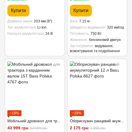
Купити
Купити
Довжина шини
203 мм (8")
Вага
7.15 кг
Тип акумулятора
Li-Ion
Швидкість видування
320 км/год
Напруга акумулятора
24 В
Потужність
750 Вт
Живлення
бензиновий двигун
Застосування
видування,
всмоктування та подрібнення
−19%
−29%
Мобільний дровокол для трактора з карданним валом 15Т Bass Polska
Обприскувач ранцевий акумуляторний 12 л Bass Polska
43 999 грн
2 175 грн
53 999 грн
3 050 грн