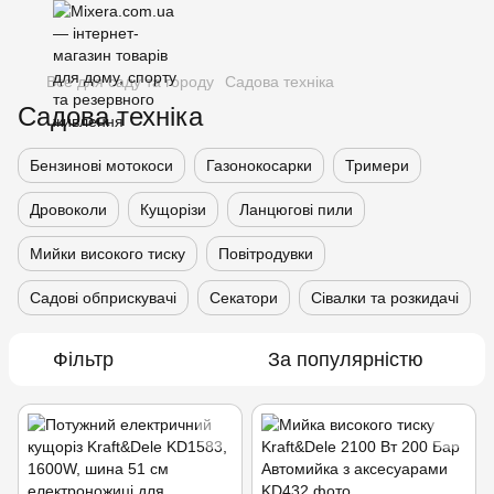
Все для саду та городу
Садова техніка
Садова техніка
Бензинові мотокоси
Газонокосарки
Тримери
Дровоколи
Кущорізи
Ланцюгові пили
Мийки високого тиску
Повітродувки
Садові обприскувачі
Секатори
Сівалки та розкидачі
Фільтр
За популярністю