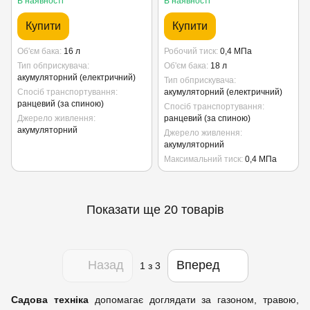
В наявності
В наявності
Купити
Купити
Об'єм бака
16 л
Робочий тиск
0,4 МПа
Тип обприскувача
Об'єм бака
18 л
акумуляторний (електричний)
Тип обприскувача
Спосіб транспортування
акумуляторний (електричний)
ранцевий (за спиною)
Спосіб транспортування
Джерело живлення
ранцевий (за спиною)
акумуляторний
Джерело живлення
акумуляторний
Максимальний тиск
0,4 МПа
Показати ще 20 товарів
Назад
Вперед
1
з 3
Садова техніка
допомагає доглядати за газоном, травою,