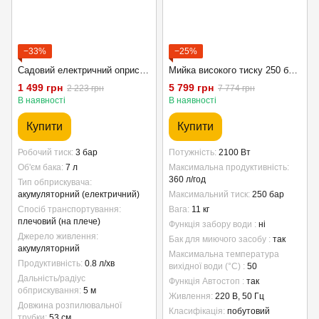
−33%
−25%
Садовий електричний оприскувач акумуляторний 7 л Garden Line для саду та городу
Мийка високого тиску 250 бар 2100W Kraft&Dele для миття автомобілів, фасадів, терас, садових меблів та іншого
1 499 грн
5 799 грн
2 223 грн
7 774 грн
В наявності
В наявності
Купити
Купити
Робочий тиск
3 бар
Потужність
2100 Вт
Об'єм бака
7 л
Максимальна продуктивність
360 л/год
Тип обприскувача
акумуляторний (електричний)
Максимальний тиск
250 бар
Спосіб транспортування
Вага
11 кг
плечовий (на плече)
Функція забору води
ні
Джерело живлення
Бак для миючого засобу
так
акумуляторний
Максимальна температура
Продуктивність
0.8 л/хв
вихідної води (°C)
50
Дальність/радіус
Функція Автостоп
так
обприскування
5 м
Живлення
220 В, 50 Гц
Довжина розпилювальної
Класифікація
побутовий
трубки
53 см