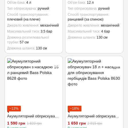
Об'єм бака
4 л
Об'єм бака
12 л
Тип обприскувача
ручний
Тип обприскувача
ручний
Спосіб транспортування
Спосіб транспортування
плечовий (на плече)
ранцевий (за спиною)
Джерело живлення
механічний
Джерело живлення
механічний
Максимальний тиск
3.5 бар
Максимальний тиск
4 бар
Довжина розпилювальної
Довжина шланга
130 см
трубки
57 см
Довжина шланга
130 см
−13%
−18%
Акумуляторний обприскувач з насадкою 16 л ранцевий Bass Polska
Акумуляторний обприскувач 18 л + насадка для обприскування гербіцидів Bass Polska
1 590 грн
1 650 грн
1 820 грн
2 015 грн