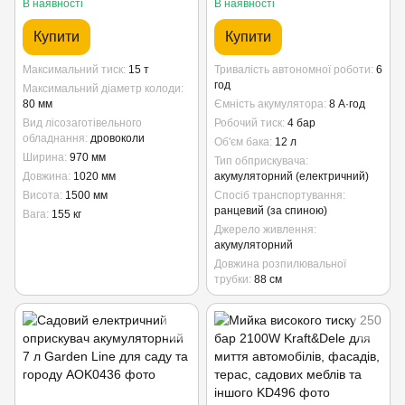
В наявності
В наявності
Купити
Купити
Максимальний тиск
15 т
Тривалість автономної роботи
6
год
Максимальний діаметр колоди
80 мм
Ємність акумулятора
8 А·год
Вид лісозаготівельного
Робочий тиск
4 бар
обладнання
дровоколи
Об'єм бака
12 л
Ширина
970 мм
Тип обприскувача
Довжина
1020 мм
акумуляторний (електричний)
Висота
1500 мм
Спосіб транспортування
ранцевий (за спиною)
Вага
155 кг
Джерело живлення
акумуляторний
Довжина розпилювальної
трубки
88 см