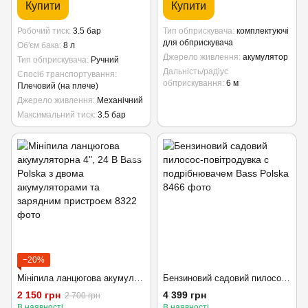
Купити
Купити
Робочий тиск
3.5 бар
Тип обприскувача
комплектуючі
для обприскувача
Об'єм бака
8 л
Джерело живлення
акумулятор
Тип обприскувача
Ручний
Дальність/радіус
Спосіб транспортування
обприскування
6 м
Плечовий (на плече)
Джерело живлення
Механічний
Максимальний тиск
3.5 бар
−20%
Мініпила ланцюгова акумуляторна 4", 24 В Bass Polska з двома акумуляторами та зарядним пристроєм
Бензиновий садовий пилосос-повітродувка с подрібнювачем Bass Polska
2 150 грн
4 399 грн
2 700 грн
В наявності
В наявності