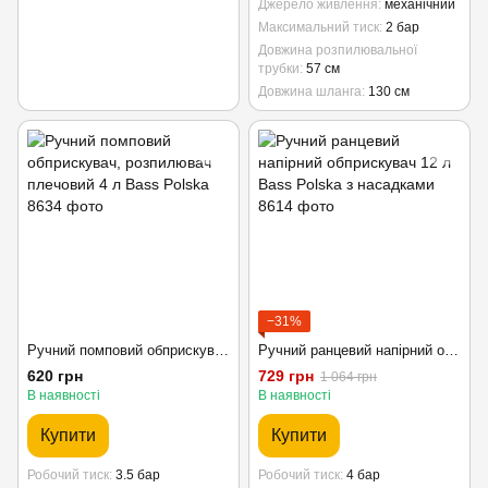
Джерело живлення
механічний
Максимальний тиск
2 бар
Довжина розпилювальної
трубки
57 см
Довжина шланга
130 см
−31%
Ручний помповий обприскувач, розпилювач плечовий 4 л Bass Polska
Ручний ранцевий напірний обприскувач 12 л Bass Polska з насадками
620 грн
729 грн
1 064 грн
В наявності
В наявності
Купити
Купити
Робочий тиск
3.5 бар
Робочий тиск
4 бар