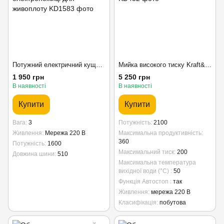
Потужний електричний кущоріз Kraft&Dele KD1583, 1600W, шина 51 см електроножиці для живоплоту
Мийка високого тиску Kraft&Dele 2100 Вт 200 Бар Автомийка з аксесуарами
1 950 грн
5 250 грн
В наявності
В наявності
Купити
Купити
Вага
3
Потужність
2100
Живлення
Мережа 220 В
Максимальна продуктивність
360
Потужність
1600
Максимальний тиск
200
Довжина шини
510
Максимальна температура
вихідної води (°C)
50
Функція Автостоп
так
Живлення
мережа 220 В
Класифікація
побутова