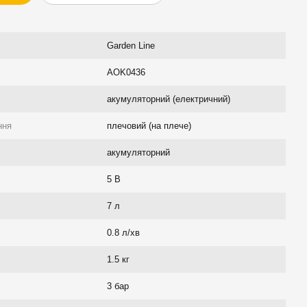
Garden Line
AOK0436
акумуляторний (електричний)
ння
плечовий (на плече)
акумуляторний
5 В
7 л
0.8 л/хв
1.5 кг
3 бар