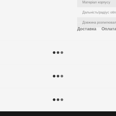
Матеріал корпусу
Дальність/радіус об
Довжина розпилювал
Доставка
Оплат