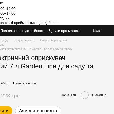
и:
00–19:00
00–17:00
ідний
на сайті приймаються цілодобово.
Вхід
Політика конфіденційності
Відгуки про магазин
 городу
Садова техніка
Садові обприскувачі
Line
вач акумуляторний 7 л Garden Line для саду та городу
ктричний оприскувач
ий 7 л Garden Line для саду та
OK0436
Написати відгук
 223 грн
Порівняти
В бажання
пити
Замовити швидко