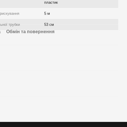
пластик
прискування
5 м
ьної трубки
53 см
а
Обмін та повернення