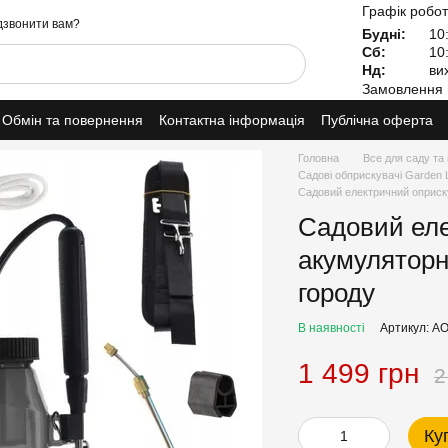
Графік робот
звонити вам?
Будні:
10:
Сб:
10:
Нд:
вих
Замовлення 
Обмін та повернення
Контактна інформація
Публічна оферта
Головна
Все для саду та
Садові обприскувачі Garden 
Садовий електричний оприску
Садовий еле
акумуляторн
городу
В наявності
Артикул: A
1 499 грн
2
Ку