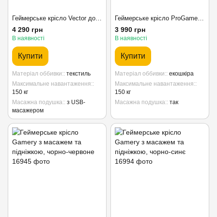
Геймерське крісло Vector до 150 кг з масажем та підніжкою чорно-жовте
Геймерське крісло ProGame GX-150 з RGB підсвіткою та підніжкою, чорне
4 290 грн
3 990 грн
В наявності
В наявності
Купити
Купити
Матеріал оббивки:
текстиль
Матеріал оббивки:
екошкіра
Максимальне навантаження:
Максимальне навантаження:
150 кг
150 кг
Масажна подушка:
з USB-
Масажна подушка:
так
масажером