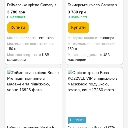
Геймерське крісло Gamery з масажем та підніжкою, чорно-червоне
Геймерське крісло Gamery з масажем та підніжкою, чорно-синє
3 780 грн
3 780 грн
В наявності
В наявності
Купити
Купити
Матеріал оббивки:
екошкіра
Матеріал оббивки:
екошкіра
Максимальне навантаження:
Максимальне навантаження:
150 кг
150 кг
Масажна подушка:
з USB-
Масажна подушка:
з USB-
масажером
масажером
Новинка
Геймерське крісло Snake Premium тканинне з масажем та підніжкою, чорне
Офісне крісло Boss KO22VEL VIP з підніжкою і масажною подушкою, велюр, синє