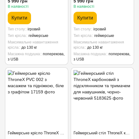
5 990 грн
5 990 грн
В наявності
В наявності
Купити
Купити
Тип столу:
ігровий
Тип столу:
ігровий
Тип крісла:
геймерське
Тип крісла:
геймерське
Максимальне навантаження
Максимальне навантаження
крісла:
до 130 кг
крісла:
до 130 кг
Масажна подушка:
поперекова,
Масажна подушка:
поперекова,
з USB
з USB
Геймерське крісло ThroneX PVC 002 з масажем та підніжкою, біле з графітом
Геймерський стіл ThroneX карбоновий з підсклянником та тримачем для навушників, чорно-червоний