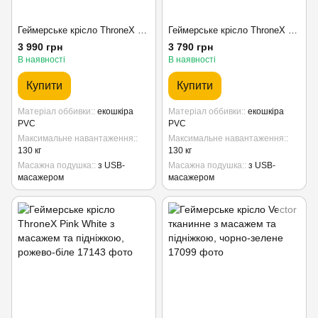
Геймерське крісло ThroneX PVC 004 з масажем та підніжкою, салатово-бежеве
Геймерське крісло ThroneX Black з масажем та підніжкою, чорне
3 990 грн
3 790 грн
В наявності
В наявності
Купити
Купити
Матеріал оббивки:
екошкіра
Матеріал оббивки:
екошкіра
PVC
PVC
Максимальне навантаження:
Максимальне навантаження:
130 кг
130 кг
Масажна подушка:
з USB-
Масажна подушка:
з USB-
масажером
масажером