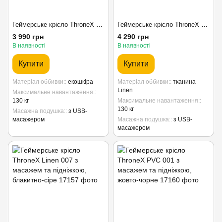
Геймерське крісло ThroneX PVC 005 з масажем та підніжкою, коричнево-графітове
Геймерське крісло ThroneX Linen 001 з масажем та підніжкою, сіро-чорне
3 990 грн
4 290 грн
В наявності
В наявності
Купити
Купити
Матеріал оббивки:
екошкіра
Матеріал оббивки:
тканина
Linen
Максимальне навантаження:
130 кг
Максимальне навантаження:
130 кг
Масажна подушка:
з USB-
масажером
Масажна подушка:
з USB-
масажером