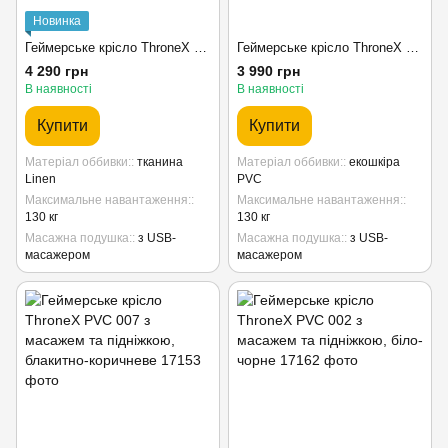
Новинка
Геймерське крісло ThroneX Linen 007 з масажем та підніжкою, блакитно-сіре
Геймерське крісло ThroneX PVC 001 з масажем та підніжкою, жовто-чорне
4 290 грн
3 990 грн
В наявності
В наявності
Купити
Купити
Матеріал оббивки:
тканина
Матеріал оббивки:
екошкіра
Linen
PVC
Максимальне навантаження:
Максимальне навантаження:
130 кг
130 кг
Масажна подушка:
з USB-
Масажна подушка:
з USB-
масажером
масажером