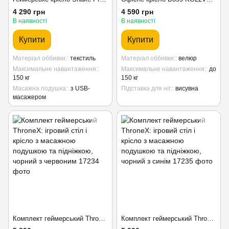
4 290 грн
4 590 грн
В наявності
В наявності
Купити
Купити
Матеріал оббивки:
текстиль
Матеріал оббивки:
велюр
Максимальне навантаження:
Максимальне навантаження:
до
150 кг
150 кг
Масажна подушка:
з USB-
Підставка для ніг:
висувна
масажером
Комплект геймерський ThroneX: ігровий стіл і крісло з масажною подушкою та підніжкою, чорний з червоним
Комплект геймерський ThroneX: ігровий стіл і крісло з масажною подушкою та підніжкою, чорний з синім