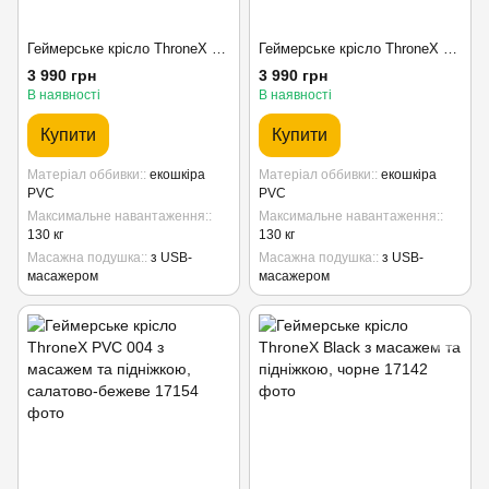
Геймерське крісло ThroneX PVC 007 з масажем та підніжкою, блакитно-коричневе
Геймерське крісло ThroneX PVC 002 з масажем та підніжкою, біло-чорне
3 990 грн
3 990 грн
В наявності
В наявності
Купити
Купити
Матеріал оббивки:
екошкіра
Матеріал оббивки:
екошкіра
PVC
PVC
Максимальне навантаження:
Максимальне навантаження:
130 кг
130 кг
Масажна подушка:
з USB-
Масажна подушка:
з USB-
масажером
масажером