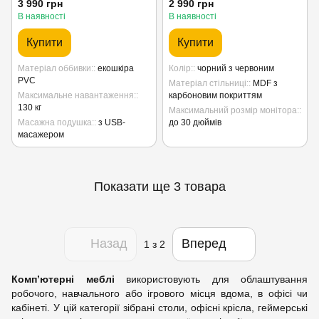
3 990 грн
2 990 грн
В наявності
В наявності
Купити
Купити
Матеріал оббивки:
екошкіра
Колір:
чорний з червоним
PVC
Матеріал стільниці:
MDF з
Максимальне навантаження:
карбоновим покриттям
130 кг
Максимальний розмір монітора:
Масажна подушка:
з USB-
до 30 дюймів
масажером
Показати ще 3 товара
Назад
Вперед
1
з 2
Комп’ютерні меблі
використовують для облаштування
робочого, навчального або ігрового місця вдома, в офісі чи
кабінеті. У цій категорії зібрані столи, офісні крісла, геймерські