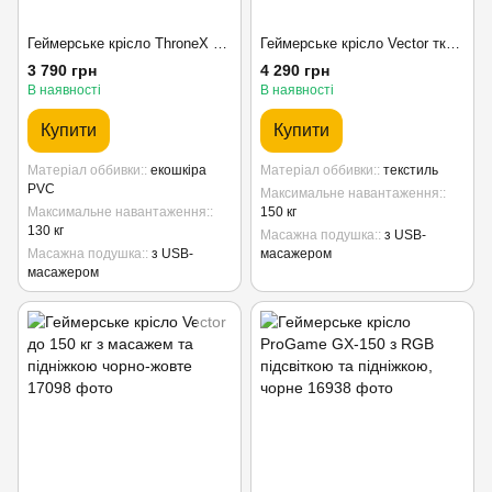
Геймерське крісло ThroneX Pink White з масажем та підніжкою, рожево-біле
Геймерське крісло Vector тканинне з масажем та підніжкою, чорно-зелене
3 790 грн
4 290 грн
В наявності
В наявності
Купити
Купити
Матеріал оббивки:
екошкіра
Матеріал оббивки:
текстиль
PVC
Максимальне навантаження:
Максимальне навантаження:
150 кг
130 кг
Масажна подушка:
з USB-
Масажна подушка:
з USB-
масажером
масажером