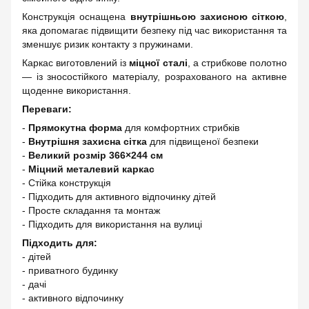
Конструкція оснащена
внутрішньою захисною сіткою
,
яка допомагає підвищити безпеку під час використання та
зменшує ризик контакту з пружинами.
Каркас виготовлений із
міцної сталі
, а стрибкове полотно
— із зносостійкого матеріалу, розрахованого на активне
щоденне використання.
Переваги:
-
Прямокутна форма
для комфортних стрибків
-
Внутрішня захисна сітка
для підвищеної безпеки
-
Великий розмір 366×244 см
-
Міцний металевий каркас
- Стійка конструкція
- Підходить для активного відпочинку дітей
- Просте складання та монтаж
- Підходить для використання на вулиці
Підходить для:
- дітей
- приватного будинку
- дачі
- активного відпочинку