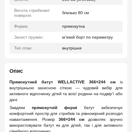
Висота стрибкової
близько 80 см
поверхні:
Форма:
прямокутна
Захист пружин:
м’який борт по периметру
Тип сітки:
внутрішня
Опис
Прямокутний батут WELLACTIVE 366×244 см
із
внутрішньою захисною сіткою — чудовий вибір для
активного відпочинку дітей та всієї родини на подвір’ї або
дачі.
Завдяки
прямокутній формі
батут забезпечує
комфортний простір для стрибків та рівномірний розподіл
навантаження. Розмір
366×244 см
дозволяє зручно
використовувати батут як для дітей, так і для активного
сімейного відпочинку.