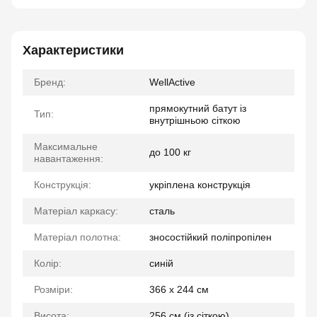
Характеристики
Бренд:
WellActive
прямокутний батут із
Тип:
внутрішньою сіткою
Максимальне
до 100 кг
навантаження:
Конструкція:
укріплена конструкція
Матеріал каркасу:
сталь
Матеріал полотна:
зносостійкий поліпропілен
Колір:
синій
Розміри:
366 х 244 см
Висота:
256 см (із сіткою)