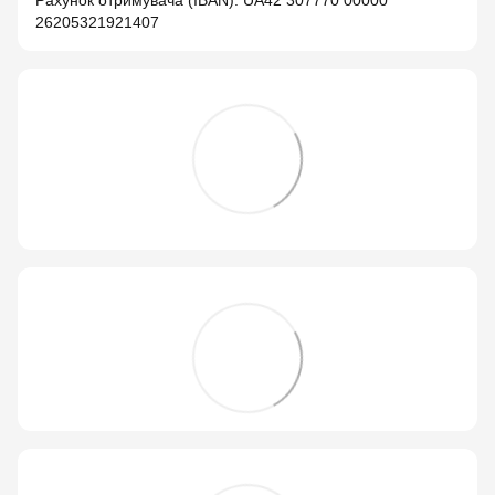
Рахунок отримувача (IBAN): UA42 307770 00000
26205321921407