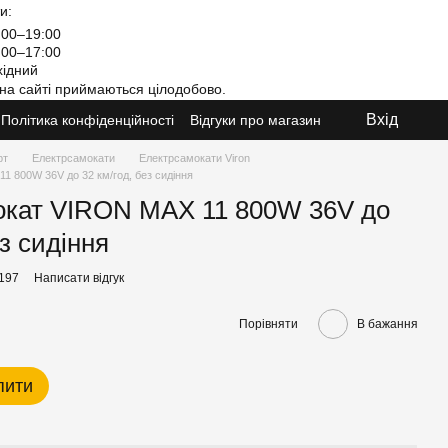
и:
00–19:00
00–17:00
ідний
на сайті приймаються цілодобово.
Вхід
Політика конфіденційності
Відгуки про магазин
рт
Електрсамокати
Електрсамокати Viron
 800W 36V до 32 км/год, без сидіння
окат VIRON MAX 11 800W 36V до
ез сидіння
7197
Написати відгук
Порівняти
В бажання
пити