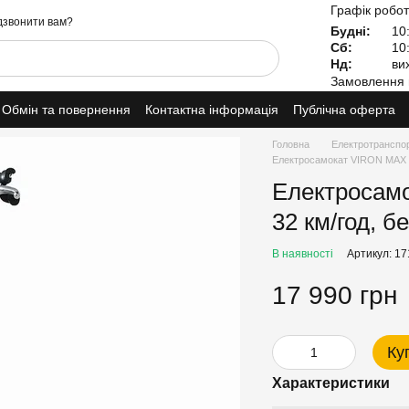
Графік робот
звонити вам?
Будні:
10:
Сб:
10:
Нд:
вих
Замовлення 
Обмін та повернення
Контактна інформація
Публічна оферта
Головна
Електротранспо
Електросамокат VIRON MAX 11
Електросам
32 км/год, б
В наявності
Артикул: 1
17 990 грн
Ку
Характеристики