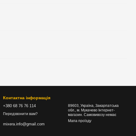
Контактна інформація
+380 68 76 76 114
89603, Україна, Закарпатська
обл., м. Мукачево Інтернет-
Передзвонити вам?
магазин. Самовивозу немає
Мапа проїзду
mixera.info@gmail.com