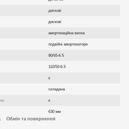
дискові
дискові
амортизаційна вилка
подвійні амортизатори
90/65-6.5
110/50-6.5
є
складана
на:
є
630 мм
а
Обмін та повернення