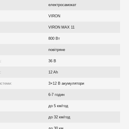
електросамокат
VIRON
VIRON MAX 11
800 Вт
повітряне
:
36 В
:
12 Ah
истеми:
3×12 В акумулятори
6-7 годин
до 5 км/год
до 32 км/год
до 30 км