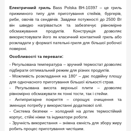
Електричний гриль
Bass Polska BH-10397 – це гриль
прижимного типу для приготування стейків, бургерів,
риби, овочів та сендвічів. Завдяки потужності до 2500 Вт
він швидко нагрівається та забезпечує рівномірне
обсмажування продуктів. Конструкція дозволяє
використовувати його як класичний контактний гриль або
розкладати у форматі пательні-гриля для більшої робочої
поверхні.
Особливості та переваги:
- Регульована температура – зручний термостат дозволяє
підбирати оптимальний режим для різних продуктів.
- Можливість розкладання на 180° – дає подвійну площу
для одночасного приготування більшої кількості страв.
- Регульована висота верхньої плити – дозволяє
рівномірно обсмажувати як тонкі тости, так і стейки.
- Антипригарне покриття – спрощує очищення та
зменшує потребу у використанні додаткової олії.
- Система безпеки – холодний на дотик термостійкий
корпус, стійкі ніжки та індикатори роботи.
- Зручність використання – знімна ємність для збору жиру
робить процес приготування чистішим.