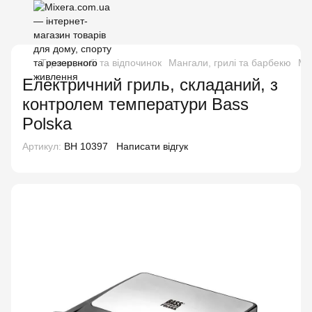
Туризм, хобі та відпочинок
Мангали, грилі та барбекю
Ма
Електричний гриль, складаний, з
контролем температури Bass
Polska
Артикул:
BH 10397
Написати відгук