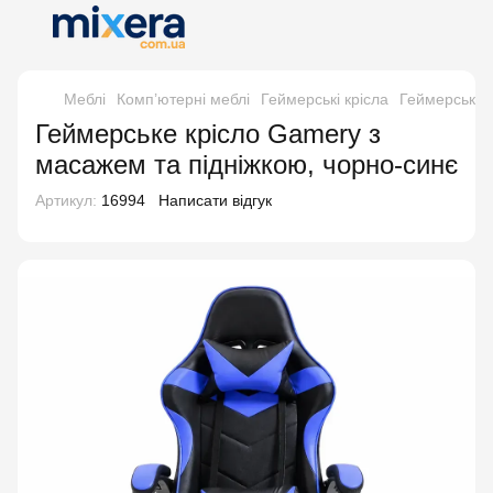
Меблі
Комп’ютерні меблі
Геймерські крісла
Геймерські 
Геймерське крісло Gamery з
масажем та підніжкою, чорно-синє
Артикул:
16994
Написати відгук