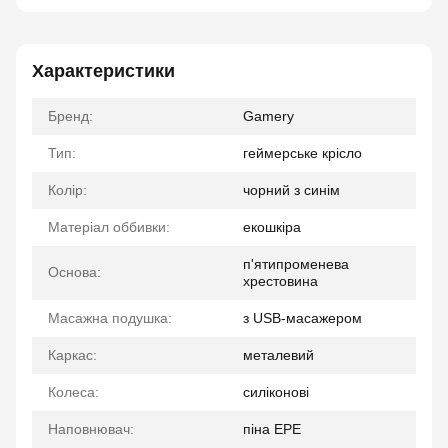
Характеристики
Бренд:
Gamery
Тип:
геймерське крісло
Колір:
чорний з синім
Матеріал оббивки:
екошкіра
п'ятипроменева
Основа:
хрестовина
Масажна подушка:
з USB-масажером
Каркас:
металевий
Колеса:
силіконові
Наповнювач:
піна EPE