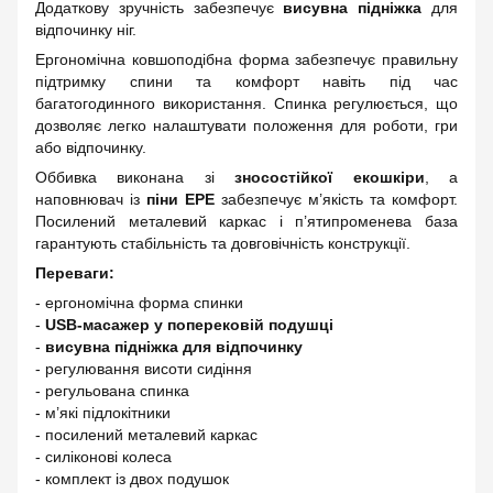
Додаткову зручність забезпечує
висувна підніжка
для
відпочинку ніг.
Ергономічна ковшоподібна форма забезпечує правильну
підтримку спини та комфорт навіть під час
багатогодинного використання. Спинка регулюється, що
дозволяє легко налаштувати положення для роботи, гри
або відпочинку.
Оббивка виконана зі
зносостійкої екошкіри
, а
наповнювач із
піни EPE
забезпечує м’якість та комфорт.
Посилений металевий каркас і п’ятипроменева база
гарантують стабільність та довговічність конструкції.
Переваги:
- ергономічна форма спинки
-
USB-масажер у поперековій подушці
-
висувна підніжка для відпочинку
- регулювання висоти сидіння
- регульована спинка
- м’які підлокітники
- посилений металевий каркас
- силіконові колеса
- комплект із двох подушок