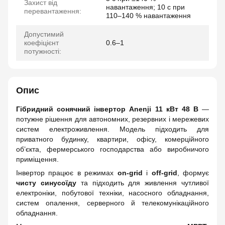
Захист від
навантаження; 10 с при
перевантаження:
110–140 % навантаження
Допустимий
коефіцієнт
0.6–1
потужності:
Опис
Гібридний сонячний інвертор Anenji 11 кВт 48 В
—
потужне рішення для автономних, резервних і мережевих
систем електроживлення. Модель підходить для
приватного будинку, квартири, офісу, комерційного
об’єкта, фермерського господарства або виробничого
приміщення.
Інвертор працює в режимах
on-grid
і
off-grid
, формує
чисту синусоїду
та підходить для живлення чутливої
електроніки, побутової техніки, насосного обладнання,
систем опалення, серверного й телекомунікаційного
обладнання.