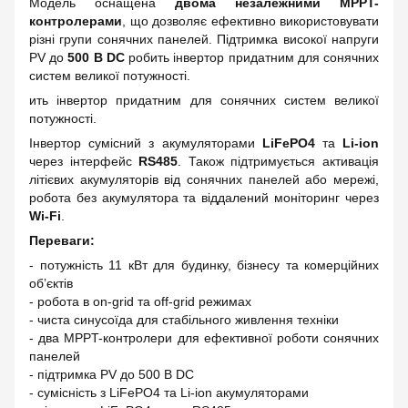
Модель оснащена
двома незалежними MPPT-
контролерами
, що дозволяє ефективно використовувати
різні групи сонячних панелей. Підтримка високої напруги
PV до
500 В DC
робить інвертор придатним для сонячних
систем великої потужності.
ить інвертор придатним для сонячних систем великої
потужності.
Інвертор сумісний з акумуляторами
LiFePO4
та
Li-ion
через інтерфейс
RS485
. Також підтримується активація
літієвих акумуляторів від сонячних панелей або мережі,
робота без акумулятора та віддалений моніторинг через
Wi-Fi
.
Переваги:
- потужність 11 кВт для будинку, бізнесу та комерційних
об’єктів
- робота в on-grid та off-grid режимах
- чиста синусоїда для стабільного живлення техніки
- два MPPT-контролери для ефективної роботи сонячних
панелей
- підтримка PV до 500 В DC
- сумісність з LiFePO4 та Li-ion акумуляторами