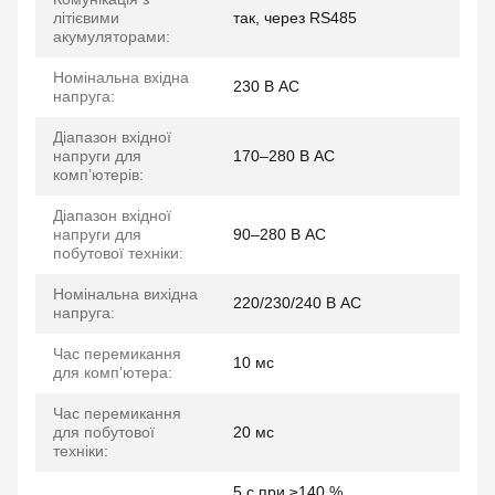
літієвими
так, через RS485
акумуляторами:
Номінальна вхідна
230 В AC
напруга:
Діапазон вхідної
напруги для
170–280 В AC
комп’ютерів:
Діапазон вхідної
напруги для
90–280 В AC
побутової техніки:
Номінальна вихідна
220/230/240 В AC
напруга:
Час перемикання
10 мс
для комп’ютера:
Час перемикання
для побутової
20 мс
техніки:
5 с при ≥140 %