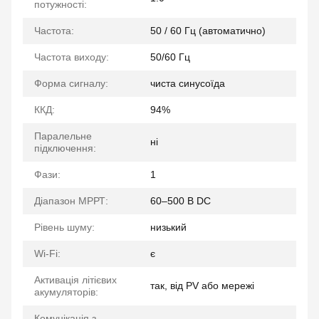
потужності:
Частота:
50 / 60 Гц (автоматично)
Частота виходу:
50/60 Гц
Форма сигналу:
чиста синусоїда
ККД:
94%
Паралельне
ні
підключення:
Фази:
1
Діапазон МРРТ:
60–500 В DC
Рівень шуму:
низький
Wi-Fi:
є
Активація літієвих
так, від PV або мережі
акумуляторів:
Комунікація з