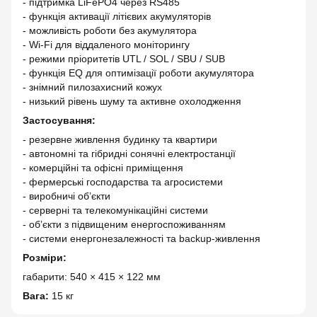
- підтримка LiFePO4 через RS485
- функція активації літієвих акумуляторів
- можливість роботи без акумулятора
- Wi-Fi для віддаленого моніторингу
- режими пріоритетів UTL / SOL / SBU / SUB
- функція EQ для оптимізації роботи акумулятора
- знімний пилозахисний кожух
- низький рівень шуму та активне охолодження
Застосування:
- резервне живлення будинку та квартири
- автономні та гібридні сонячні електростанції
- комерційні та офісні приміщення
- фермерські господарства та агросистеми
- виробничі об’єкти
- серверні та телекомунікаційні системи
- об’єкти з підвищеним енергоспоживанням
- системи енергонезалежності та backup-живлення
Розміри:
габарити: 540 × 415 × 122 мм
Вага:
15 кг