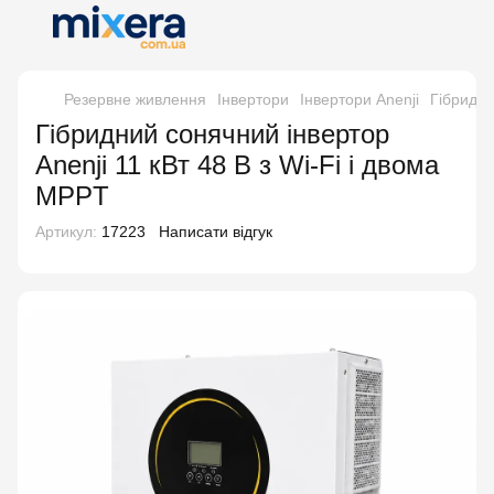
Резервне живлення
Інвертори
Інвертори Anenji
Гібридни
Гібридний сонячний інвертор
Anenji 11 кВт 48 В з Wi-Fi і двома
MPPT
Артикул:
17223
Написати відгук