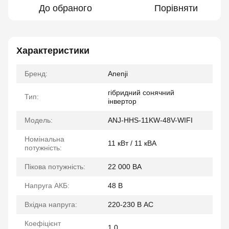
До обраного
Порівняти
Характеристики
Бренд:
Anenji
гібридний сонячний
Тип:
інвертор
Модель:
ANJ-HHS-11KW-48V-WIFI
Номінальна
11 кВт / 11 кВА
потужність:
Пікова потужність:
22 000 ВА
Напруга АКБ:
48 В
Вхідна напруга:
220-230 В AC
Коефіцієнт
1.0