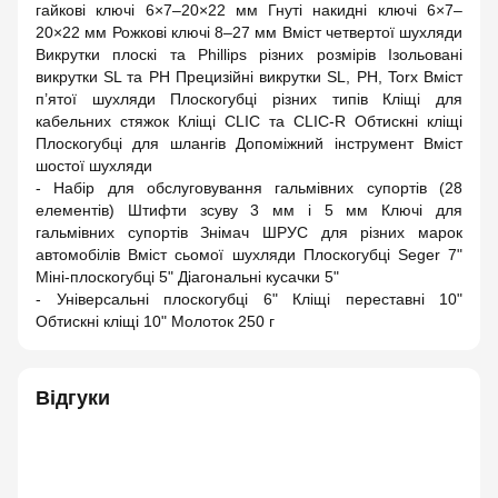
гайкові ключі 6×7–20×22 мм Гнуті накидні ключі 6×7–
20×22 мм Рожкові ключі 8–27 мм Вміст четвертої шухляди
Викрутки плоскі та Phillips різних розмірів Ізольовані
викрутки SL та PH Прецизійні викрутки SL, PH, Torx Вміст
п’ятої шухляди Плоскогубці різних типів Кліщі для
кабельних стяжок Кліщі CLIC та CLIC-R Обтискні кліщі
Плоскогубці для шлангів Допоміжний інструмент Вміст
шостої шухляди
- Набір для обслуговування гальмівних супортів (28
елементів) Штифти зсуву 3 мм і 5 мм Ключі для
гальмівних супортів Знімач ШРУС для різних марок
автомобілів Вміст сьомої шухляди Плоскогубці Seger 7"
Міні-плоскогубці 5" Діагональні кусачки 5"
- Універсальні плоскогубці 6" Кліщі переставні 10"
Обтискні кліщі 10" Молоток 250 г
Відгуки