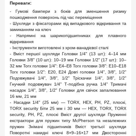
Переваги:
- Гумові бампери з боків для зменшення ризику
пошкодження поверхонь під час переміщення
- Шухляди з фіксаторами від випадкового відкривання та
замиканням на ключ
- Напрямні на шарикопідшипниках для плавного
відкривання
- Інструменти виготовлені з хром-ванадієвої сталі
- Вміст першої шухляди Головки 1/4" (13 шт.): 4–14 мм
Головки 3/8" (10 шт.): 10–19 мм Головки 1/2" (17 шт.): 10–
32 мм Torx головки 1/4": E4–E8 Torx головки 3/8": E10–E18
Torx головки 1/2": E20, E24 Довгі головки 1/4", 3/8", 1/2"
Подовжувачі 1/4", 3/8", 1/2" Тріскачки 1/4", 3/8", 1/2"
Гнучкий подовжувач 1/4" Т-подібна ручка 1/4" Тримачі
насадок 1/4", 3/8", 1/2" Головки для свічок запалювання
16 мм, 21 мм
- Насадки 1/4" (25 мм) — TORX, HEX, PH, PZ, плоскі,
TORX security Біти 25 мм і 30 мм — HEX, TORX, TORX
security, PH, PZ, плоскі Вміст другої шухляди Пружинні
екстрактори для пружин типу McPherson та незалежних
пружин Знімачі підшипників Вміст третьої шухляди
Поворотні накидні ключі 8×9–16×17 мм Двосторонні