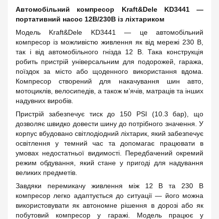
Автомобільний компресор Kraft&Dele KD3441 —
портативний насос 12В/230В із ліхтариком
Модель Kraft&Dele KD3441 — це автомобільний
компресор із можливістю живлення як від мережі 230 В,
так і від автомобільного гнізда 12 В. Така конструкція
робить пристрій універсальним для подорожей, гаража,
поїздок за місто або щоденного використання вдома.
Компресор створений для накачування шин авто,
мотоциклів, велосипедів, а також м’ячів, матраців та інших
надувних виробів.
Пристрій забезпечує тиск до 150 PSI (10.3 бар), що
дозволяє швидко довести шину до потрібного значення. У
корпус вбудовано світлодіодний ліхтарик, який забезпечує
освітлення у темний час та допомагає працювати в
умовах недостатньої видимості. Передбачений окремий
режим обдування, який стане у пригоді для надування
великих предметів.
Завдяки перемикачу живлення між 12 В та 230 В
компресор легко адаптується до ситуації — його можна
використовувати як автономне рішення в дорозі або як
побутовий компресор у гаражі. Модель працює у