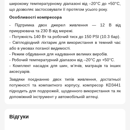
широкому температурному діапазоні від –20°C до +50°C,
що дозволяє застосовувати її протягом усього року.
Особливості компресора
- Підтримка двох джерел живлення — 12 В від
прикурювача та 230 В від мережі.
- Потужність 140 Вт та робочий тиск до 150 PSI (10.3 бар).
- Світлодіодний ліхтарик для використання в темний час
або в умовах поганої видимості.
- Режим обдування для надування великих виробів.
- Робочий температурний діапазон від –20°C до +50°C.
- Комплект насадок для шин, м’ячів, матраців та інших
аксесуарів.
Завдяки поєднанню двох типів живлення, достатньої
потужності та компактного корпусу, компресор KD3441
підходить для подорожей, щоденного використання та як
допоміжний інструмент у автомобільній аптеці.
Відгуки