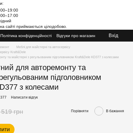
и:
00–19:00
00–17:00
ідний
на сайті приймаються цілодобово.
Вхід
Політика конфіденційності
Відгуки про магазин
ремонт
Меблі для майстерні та автосервісу
ервісу Kraft&Dele
онту та майстерні з регульованим підголовником Kraft&Dele KD377 з колесами
тний для авторемонту та
 регульованим підголовником
KD377 з колесами
D377
Написати відгук
 519 грн
Порівняти
В бажання
пити