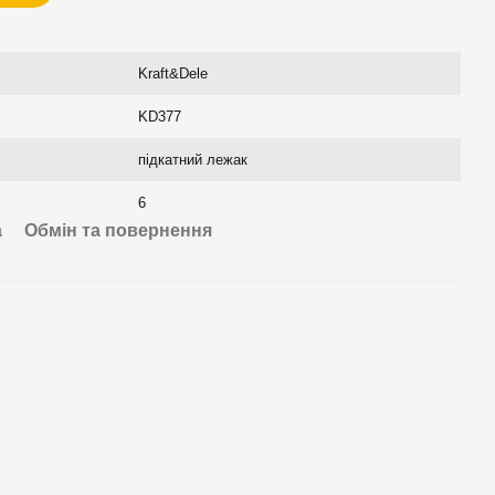
Kraft&Dele
KD377
підкатний лежак
6
а
Обмін та повернення