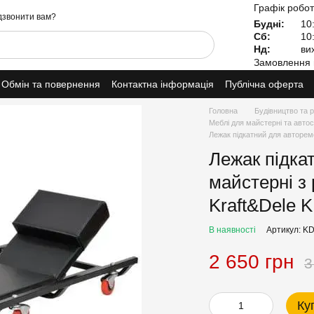
Графік робот
звонити вам?
Будні:
10:
Сб:
10:
Нд:
вих
Замовлення 
Обмін та повернення
Контактна інформація
Публічна оферта
Головна
Будівництво та 
Меблі для майстерні та автос
Лежак підкатний для авторем
Лежак підка
майстерні з
Kraft&Dele 
В наявності
Артикул: K
2 650 грн
3
Ку