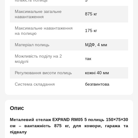
Кількість полиць
5
Максимальне загальне
875 кг
навантаження
Максимальне навантаження
175 кг
на полицю
Матеріал полиць
МДФ, 4 мм
Можливість поділу на 2
так
модулі
Регулювання висоти полиць
кожні 40 мм
Система складання
безгвинтова
Опис
Металевий стелаж EXPAND RM05 5 полиць 150×75×30
см – вантажність 875 кг, для комори, гаража та
підвалу