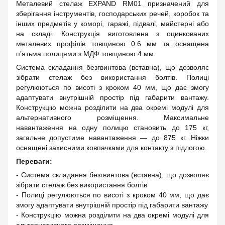
Металевий стелаж EXPAND RM01 призначений для
зберігання інструментів, господарських речей, коробок та
інших предметів у коморі, гаражі, підвалі, майстерні або
на складі. Конструкція виготовлена з оцинкованих
металевих профілів товщиною 0.6 мм та оснащена
п’ятьма полицями з МДФ товщиною 4 мм.
Система складання безгвинтова (вставна), що дозволяє
зібрати стелаж без використання болтів. Полиці
регулюються по висоті з кроком 40 мм, що дає змогу
адаптувати внутрішній простір під габарити вантажу.
Конструкцію можна розділити на два окремі модулі для
альтернативного розміщення. Максимальне
навантаження на одну полицю становить до 175 кг,
загальне допустиме навантаження — до 875 кг. Ніжки
оснащені захисними ковпачками для контакту з підлогою.
Переваги:
- Система складання безгвинтова (вставна), що дозволяє
зібрати стелаж без використання болтів
- Полиці регулюються по висоті з кроком 40 мм, що дає
змогу адаптувати внутрішній простір під габарити вантажу
- Конструкцію можна розділити на два окремі модулі для