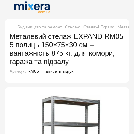
Будівництво та ремонт
Стелажі
Стелажі Expand
Металев
Металевий стелаж EXPAND RM05
5 полиць 150×75×30 см –
вантажність 875 кг, для комори,
гаража та підвалу
Артикул:
RM05
Написати відгук