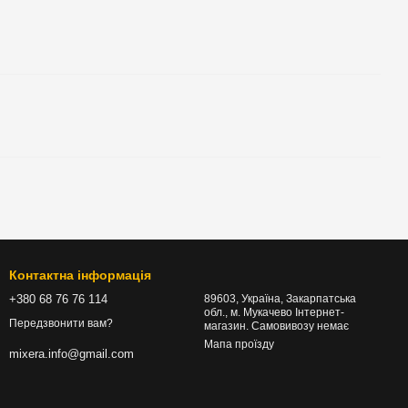
Контактна інформація
+380 68 76 76 114
89603, Україна, Закарпатська
обл., м. Мукачево Інтернет-
Передзвонити вам?
магазин. Самовивозу немає
Мапа проїзду
mixera.info@gmail.com