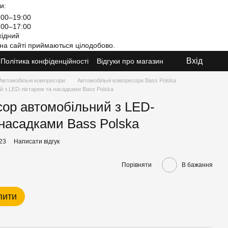
и:
00–19:00
00–17:00
ідний
на сайті приймаються цілодобово.
Вхід
Політика конфіденційності
Відгуки про магазин
Автомобільні компресори
Автомобільні компресори Bass Polska
й з LED-ліхтарем та насадками Bass Polska
сор автомобільний з LED-
 насадками Bass Polska
23
Написати відгук
Порівняти
В бажання
пити