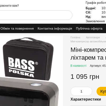
Графік робот
звонити вам?
Будні:
10:
Сб:
10:
Нд:
вих
Замовлення 
Обмін та повернення
Контактна інформація
Публічна оферта
Головна
Автотовари
Міні-компресор автомобільни
Міні-компре
ліхтарем та
В наявності
Артикул: 45
1 095 грн
Ку
Характеристики