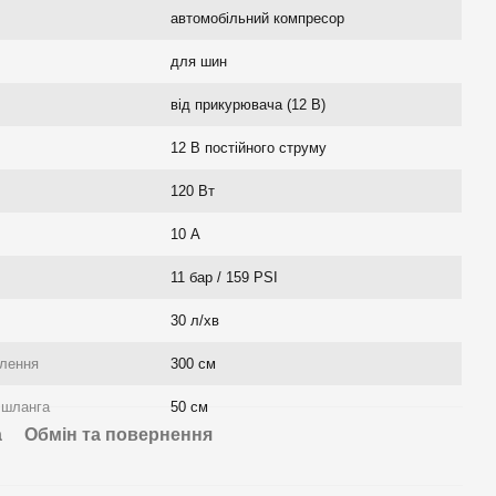
автомобільний компресор
для шин
від прикурювача (12 В)
12 В постійного струму
120 Вт
10 А
11 бар / 159 PSI
30 л/хв
лення
300 см
 шланга
50 см
а
Обмін та повернення