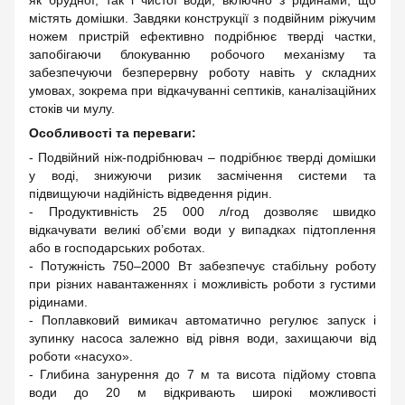
як брудної, так і чистої води, включно з рідинами, що
містять домішки. Завдяки конструкції з подвійним ріжучим
ножем пристрій ефективно подрібнює тверді частки,
запобігаючи блокуванню робочого механізму та
забезпечуючи безперервну роботу навіть у складних
умовах, зокрема при відкачуванні септиків, каналізаційних
стоків чи мулу.
Особливості та переваги:
- Подвійний ніж-подрібнювач – подрібнює тверді домішки
у воді, знижуючи ризик засмічення системи та
підвищуючи надійність відведення рідин.
- Продуктивність 25 000 л/год дозволяє швидко
відкачувати великі об’єми води у випадках підтоплення
або в господарських роботах.
- Потужність 750–2000 Вт забезпечує стабільну роботу
при різних навантаженнях і можливість роботи з густими
рідинами.
- Поплавковий вимикач автоматично регулює запуск і
зупинку насоса залежно від рівня води, захищаючи від
роботи «насухо».
- Глибина занурення до 7 м та висота підйому стовпа
води до 20 м відкривають широкі можливості