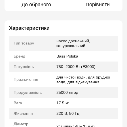
До обраного
Порівняти
Характеристики
насос дренажний,
Тип товару
занурювальний
Бренд
Bass Polska
Потужність
750–2000 Вт (E3000)
для чистої води, для брудної
Призначення
води, для відкачування
Продуктивність
25000 л/год
Вага
17.5 кг
Живлення
220 В, 50 Гц
Діаметр
2" (шланг 40–70 мм)