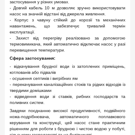
застосування у різних умовах.
- Довгий кабель 10 м дозволяє зручно використовувати
насос на значній відстані від джерела живлення.
- Корпус з чавуну стійкий до корозії та механічних
навантажень, що забезпечує тривалий термін
експлуатації.
- Захист від перегріву реалізовано за допомогою
термовимикача, який автоматично відключає насос у разі
перевищення температури.
Сфера застосування:
- відкачування брудної води із затоплених приміщень,
котлованів або підвалів
- осушення септиків і вигрібних ям
- перекачування каналізаційних стоків та рідких відходів із
твердими домішками
- відведення води зі ставків, рибних господарств та
поливних систем.
Завдяки поєднанню високої продуктивності, подвійного
ножа-подрібнювача, автоматичного поплавкового
керування та конструкції, цей насос стане практичним
рішенням для роботи з брудною і чистою водою у побуті,
сільському господарстві та на будівництві.