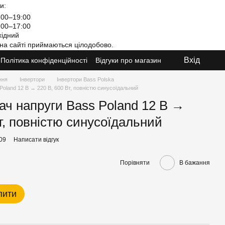
и:
00–19:00
00–17:00
ідний
на сайті приймаються цілодобово.
Вхід
Політика конфіденційності
Відгуки про магазин
ння
Інвертори
Інвертори Bass Polska
oland 12 В → 220 В, 600 Вт, повністю синусоїдальний
ч напруги Bass Poland 12 В →
т, повністю синусоїдальний
09
Написати відгук
Порівняти
В бажання
пити