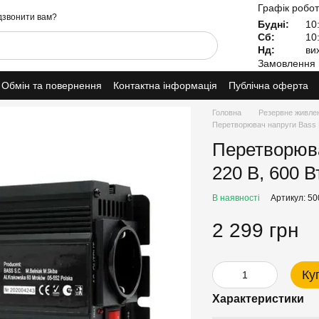
Графік робот
звонити вам?
Будні:
10:
Сб:
10:
Нд:
вих
Замовлення 
Обмін та повернення
Контактна інформація
Публічна оферта
Головна
Резервне живле
Перетворювач напруги Bass P
Перетворюва
220 В, 600 В
В наявності
Артикул: 50
2 299 грн
Ку
Характеристики