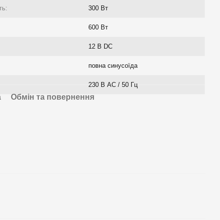
ть:
300 Вт
600 Вт
12 В DC
повна синусоїда
230 В AC / 50 Гц
а
Обмін та повернення