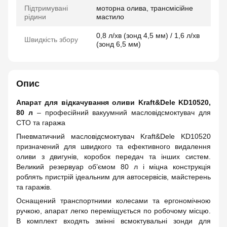
Підтримувані
моторна олива, трансмісійне
рідини
мастило
0,8 л/хв (зонд 4,5 мм) / 1,6 л/хв
Швидкість збору
(зонд 6,5 мм)
Опис
Апарат для відкачування оливи Kraft&Dele KD10520,
80 л
– професійний вакуумний масловідсмоктувач для
СТО та гаража
Пневматичний масловідсмоктувач Kraft&Dele KD10520
призначений для швидкого та ефективного видалення
оливи з двигунів, коробок передач та інших систем.
Великий резервуар об’ємом 80 л і міцна конструкція
роблять пристрій ідеальним для автосервісів, майстерень
та гаражів.
Оснащений транспортними колесами та ергономічною
ручкою, апарат легко переміщується по робочому місцю.
В комплект входять змінні всмоктувальні зонди для