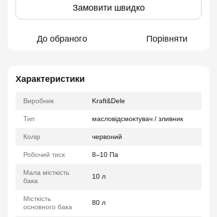
Замовити швидко
До обраного
Порівняти
Характеристики
Виробник
Kraft&Dele
Тип
масловідсмоктувач / зливник
Колір
червоний
Робочий тиск
8–10 Па
Мала місткість
10 л
бака
Місткість
80 л
основного бака