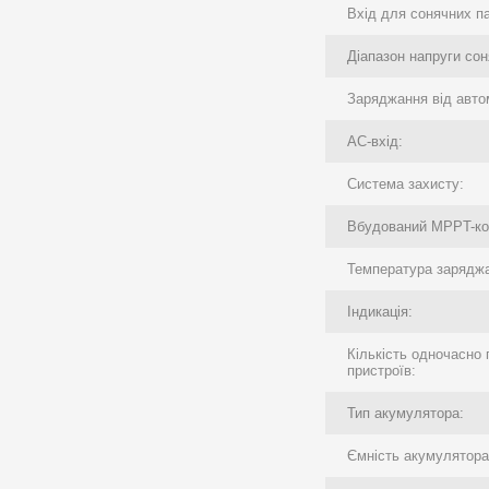
Вхід для сонячних п
Діапазон напруги сон
Заряджання від авто
AC-вхід:
Система захисту:
Вбудований MPPT-ко
Температура зарядж
Індикація:
Кількість одночасно
пристроїв:
Тип акумулятора:
Ємність акумулятора