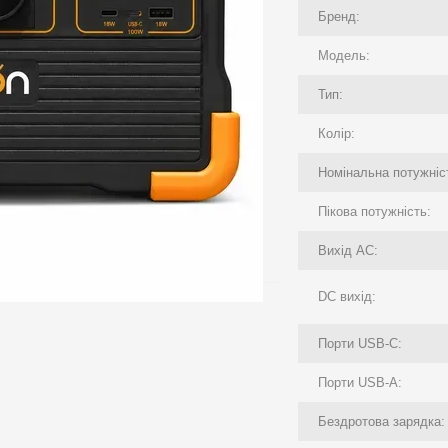
Бренд:
Модель:
Тип:
Колір:
Номінальна потужніс
Пікова потужність:
Вихід AC:
DC вихід:
Порти USB-C:
Порти USB-A:
Бездротова зарядка: