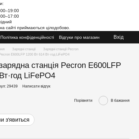
и:
00–19:00
00–17:00
ідний
на сайті приймаються цілодобово.
Вхід
Політика конфіденційності
Відгуки про магазин
ння
Зарядні станції
Зарядні станції Pecron
Pecron E600LFP 1200 Вт 614 Вт·год LiFePO4
зарядна станція Pecron E600LFP
 Вт·год LiFePO4
кул: 29439
Написати відгук
Порівняти
В бажання
и з'явиться