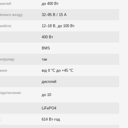
анелей:
до 400 Вт
ячного входу:
32–95 В / 15 А
мобіля:
12–18 В, до 100 Вт
400 Вт
BMS
нтролер:
так
ання:
від 0 °C до +45 °C
дисплей
 підключених
до 10
LiFePO4
:
614 Вт·год