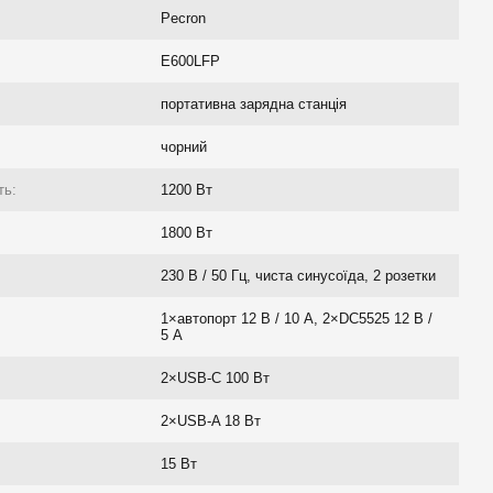
Pecron
E600LFP
портативна зарядна станція
чорний
ть:
1200 Вт
1800 Вт
230 В / 50 Гц, чиста синусоїда, 2 розетки
1×автопорт 12 В / 10 А, 2×DC5525 12 В /
5 А
2×USB-C 100 Вт
2×USB-A 18 Вт
15 Вт