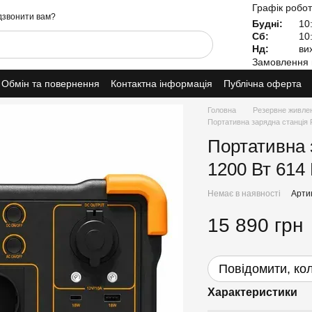
Графік робот
звонити вам?
Будні:
10:
Сб:
10:
Нд:
вих
Замовлення 
Обмін та повернення
Контактна інформація
Публічна оферта
Головна
Резервне живле
Портативна зарядна станція 
Портативна 
1200 Вт 614
Немає в наявності
Арти
15 890 грн
Повідомити, кол
Характеристики