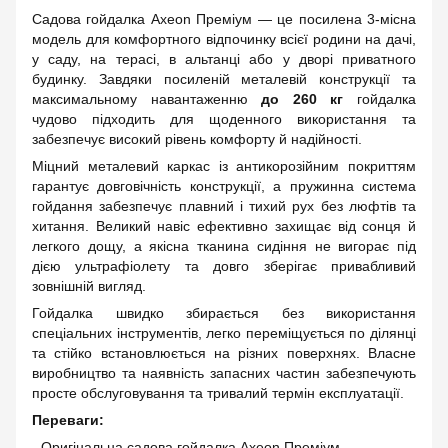
Садова гойдалка Axeon Преміум — це посилена 3-місна
модель для комфортного відпочинку всієї родини на дачі,
у саду, на терасі, в альтанці або у дворі приватного
будинку. Завдяки посиленій металевій конструкції та
максимальному навантаженню
до 260 кг
гойдалка
чудово підходить для щоденного використання та
забезпечує високий рівень комфорту й надійності.
Міцний металевий каркас із антикорозійним покриттям
гарантує довговічність конструкції, а пружинна система
гойдання забезпечує плавний і тихий рух без люфтів та
хитання. Великий навіс ефективно захищає від сонця й
легкого дощу, а якісна тканина сидіння не вигорає під
дією ультрафіолету та довго зберігає привабливий
зовнішній вигляд.
Гойдалка швидко збирається без використання
спеціальних інструментів, легко переміщується по ділянці
та стійко встановлюється на різних поверхнях. Власне
виробництво та наявність запасних частин забезпечують
просте обслуговування та тривалий термін експлуатації.
Переваги:
- Оригінальна садова гойдалка Axeon Преміум