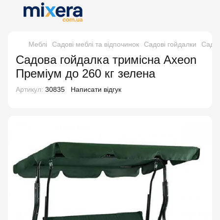
Меблі
Садові меблі та відпочинок
Садові гойдалки
Садов
Садова гойдалка тримісна Axeon
Преміум до 260 кг зелена
Артикул:
30835
Написати відгук