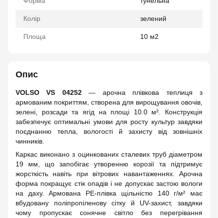
Форма
тунельна
Колір
зелений
Площа
10 м2
Опис
VOLSO VS 04252
— арочна плівкова теплиця з
армованим покриттям, створена для вирощування овочів,
зелені, розсади та ягід на площі 10.0 м². Конструкція
забезпечує оптимальні умови для росту культур завдяки
поєднанню тепла, вологості й захисту від зовнішніх
чинників.
Каркас виконано з оцинкованих сталевих труб діаметром
19 мм, що запобігає утворенню корозії та підтримує
жорсткість навіть при вітрових навантаженнях. Арочна
форма покращує стік опадів і не допускає застою вологи
на даху. Армована PE-плівка щільністю 140 г/м² має
вбудовану поліпропіленову сітку й UV-захист, завдяки
чому пропускає сонячне світло без перегрівання