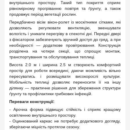
внутрішнього простору. Такий тип покриття сприяє
рівномірному прогріванню повітря та ґрунту, а також
продовжує період вегетації рослин.
Передбачено вісім вікон-ролет із москітними сітками, які
дозволяють регулювати вентиляцію, зменшувати
вологість і уникати перегріву в спекотні дні. Передні двері
з фіксатором забезпечують зручний доступ до гряд, а при
необхідності — додаткове провітрювання. Конструкція
розділена на чотири секції, що спрощує монтаж,
транспортування та обслуговування теплиці.
Висота 2.0 м і ширина 2.5 м створюють комфортний
простір для роботи всередині, даючи можливість вільно
пересуватись і розміщувати високорослі культури.
Мобільність теплиці дозволяє переносити її на іншу
ділянку — практичне рішення для збереження структури
ґрунту та профілактики грибкових інфекцій.
Переваги конструкції:
- Арочна форма підвищує стійкість і сприяє кращому
освітленню внутрішнього простору.
- Оцинкований каркас не потребує додаткового догляду,
зберігаючи міцність протягом сезону.