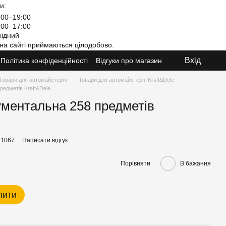
и:
00–19:00
00–17:00
ідний
на сайті приймаються цілодобово.
Вхід
Політика конфіденційності
Відгуки про магазин
Товари для автомайстерні
Товари для автомайстерні Kraft&Dele
редметів Kraft&Dele
ментальна 258 предметів
D1067
Написати відгук
Порівняти
В бажання
пити