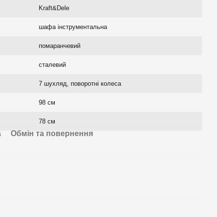
Kraft&Dele
шафа інструментальна
помаранчевий
сталевий
7 шухляд, поворотні колеса
98 см
78 см
а
Обмін та повернення