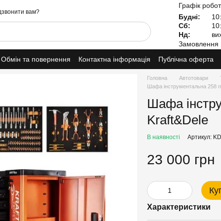
Графік робот
звонити вам?
Будні:
10:
Сб:
10:
Нд:
вих
Замовлення 
Обмін та повернення
Контактна інформація
Публічна оферта
Головна
Автотовари
Шафа інструментальна 258 п
Шафа інстру
Kraft&Dele
В наявності
Артикул: K
23 000 грн
Ку
Характеристики