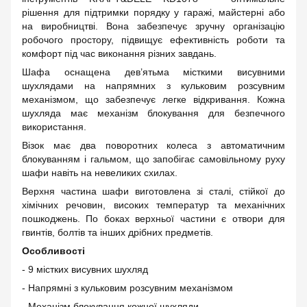
рішення для підтримки порядку у гаражі, майстерні або
на виробництві. Вона забезпечує зручну організацію
робочого простору, підвищує ефективність роботи та
комфорт під час виконання різних завдань.
Шафа оснащена дев’ятьма місткими висувними
шухлядами на напрямних з кульковим розсувним
механізмом, що забезпечує легке відкривання. Кожна
шухляда має механізм блокування для безпечного
використання.
Візок має два поворотних колеса з автоматичним
блокуванням і гальмом, що запобігає самовільному руху
шафи навіть на невеликих схилах.
Верхня частина шафи виготовлена зі сталі, стійкої до
хімічних речовин, високих температур та механічних
пошкоджень. По боках верхньої частини є отвори для
гвинтів, болтів та інших дрібних предметів.
Особливості
- 9 містких висувних шухляд
- Напрямні з кульковим розсувним механізмом
- Механізм блокування кожної шухляди