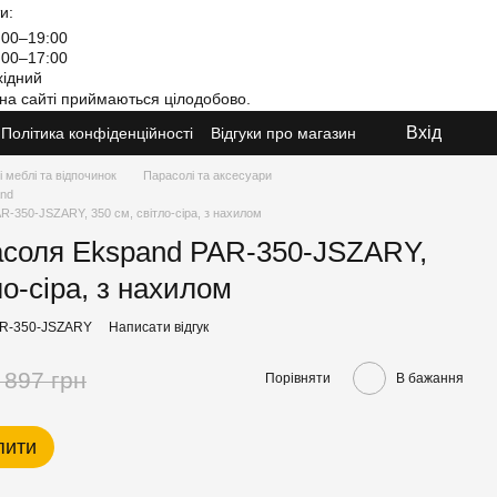
и:
00–19:00
00–17:00
ідний
на сайті приймаються цілодобово.
Вхід
Політика конфіденційності
Відгуки про магазин
 меблі та відпочинок
Парасолі та аксесуари
and
-350-JSZARY, 350 см, світло-сіра, з нахилом
асоля Ekspand PAR-350-JSZARY,
ло-сіра, з нахилом
AR-350-JSZARY
Написати відгук
 897 грн
Порівняти
В бажання
пити