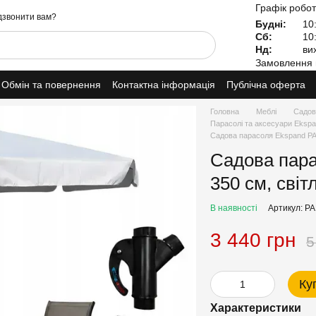
Графік робот
звонити вам?
Будні:
10:
Сб:
10:
Нд:
вих
Замовлення 
Обмін та повернення
Контактна інформація
Публічна оферта
Головна
Меблі
Садові
Парасолі та аксесуари Eksp
Садова парасоля Ekspand PAR
Садова пар
350 см, світ
В наявності
Артикул: P
3 440 грн
5
Ку
Характеристики