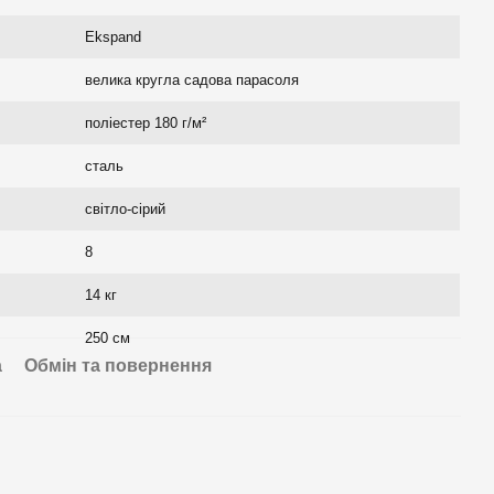
Ekspand
велика кругла садова парасоля
поліестер 180 г/м²
сталь
світло-сірий
8
14 кг
250 см
а
Обмін та повернення